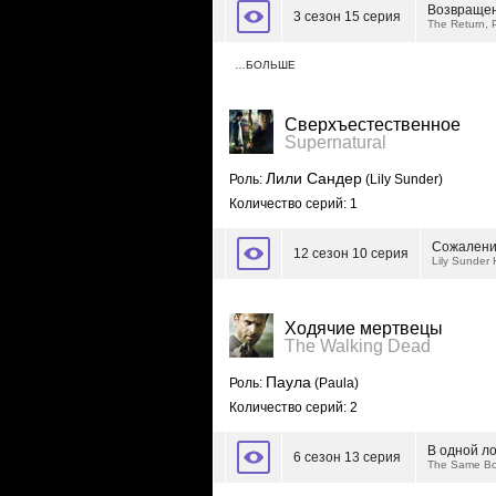
Возвращен
3 сезон 15 серия
The Return, 
…БОЛЬШЕ
Сверхъестественное
Supernatural
Лили Сандер
Роль:
(Lily Sunder)
Количество серий: 1
Сожалени
12 сезон 10 серия
Lily Sunder
Ходячие мертвецы
The Walking Dead
Паула
Роль:
(Paula)
Количество серий: 2
В одной л
6 сезон 13 серия
The Same Bo