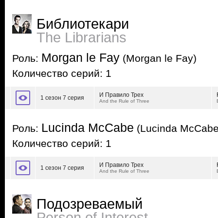
Библиотекари
The Librarians
Morgan le Fay
Роль:
(Morgan le Fay)
Количество серий: 1
И Правило Трех
1 сезон 7 серия
And the Rule of Three
Lucinda McCabe
Роль:
(Lucinda McCabe
Количество серий: 1
И Правило Трех
1 сезон 7 серия
And the Rule of Three
Подозреваемый
Person of Interest