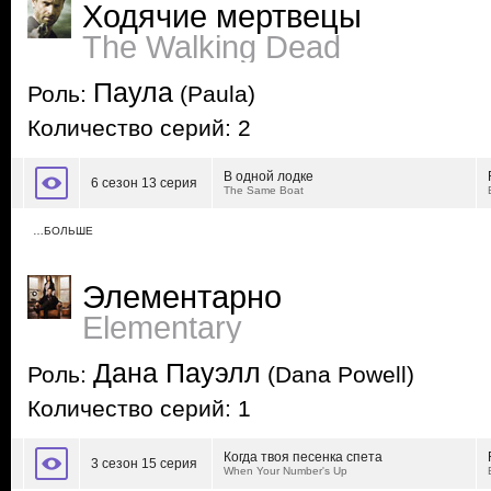
Ходячие мертвецы
The Walking Dead
Паула
Роль:
(Paula)
Количество серий: 2
В одной лодке
6 сезон 13 серия
The Same Boat
…БОЛЬШЕ
Элементарно
Elementary
Дана Пауэлл
Роль:
(Dana Powell)
Количество серий: 1
Когда твоя песенка спета
3 сезон 15 серия
When Your Number's Up