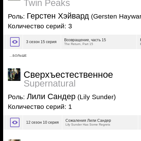
Twin Peaks
Герстен Хэйвард
Роль:
(Gersten Haywar
Количество серий: 3
Возвращение, часть 15
3 сезон 15 серия
The Return, Part 15
…БОЛЬШЕ
Сверхъестественное
Supernatural
Лили Сандер
Роль:
(Lily Sunder)
Количество серий: 1
Сожаления Лили Сандер
12 сезон 10 серия
Lily Sunder Has Some Regrets