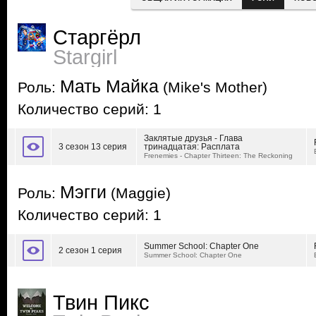
Старгёрл
Stargirl
Мать Майка
Роль:
(Mike's Mother)
Количество серий: 1
Заклятые друзья - Глава
3 сезон 13 серия
тринадцатая: Расплата
Frenemies - Chapter Thirteen: The Reckoning
Мэгги
Роль:
(Maggie)
Количество серий: 1
Summer School: Chapter One
2 сезон 1 серия
Summer School: Chapter One
Твин Пикс