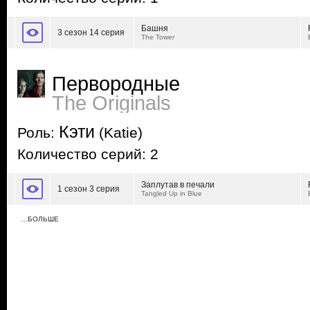
Башня
3 сезон 14 серия
The Tower
Первородные
The Originals
Кэти
Роль:
(Katie)
Количество серий: 2
Заплутав в печали
1 сезон 3 серия
Tangled Up in Blue
…БОЛЬШЕ