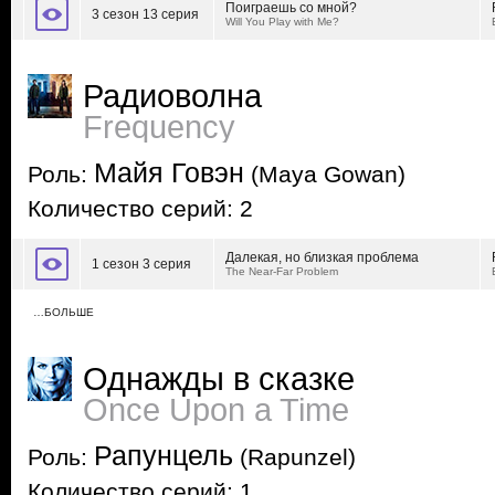
Поиграешь со мной?
3 сезон 13 серия
Will You Play with Me?
Радиоволна
Frequency
Майя Говэн
Роль:
(Maya Gowan)
Количество серий: 2
Далекая, но близкая проблема
1 сезон 3 серия
The Near-Far Problem
…БОЛЬШЕ
Однажды в сказке
Once Upon a Time
Рапунцель
Роль:
(Rapunzel)
Количество серий: 1