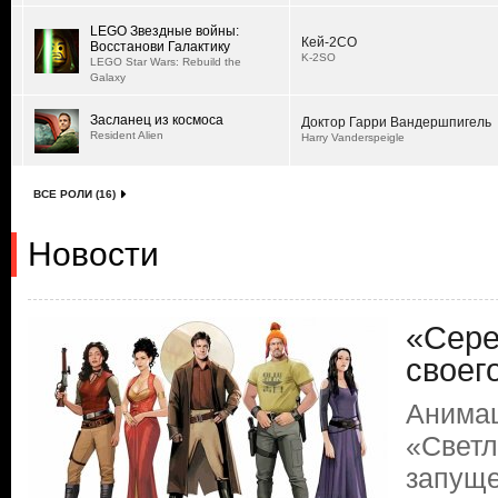
LEGO Звездные войны:
Кей-2СО
Восстанови Галактику
K-2SO
LEGO Star Wars: Rebuild the
Galaxy
Засланец из космоса
Доктор Гарри Вандершпигель
Resident Alien
Harry Vanderspeigle
ВСЕ РОЛИ (16)
Новости
«Сере
своег
Анимац
«Светл
запуще