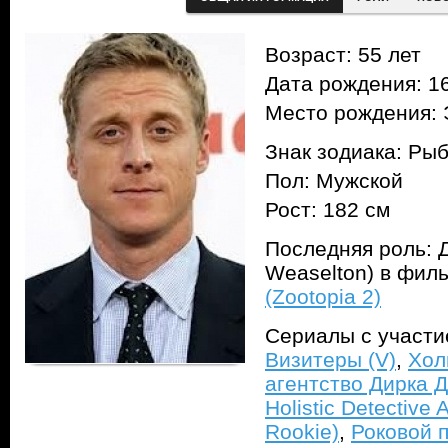
Возраст: 55 лет
Дата рождения: 16
Место рождения: 
Знак зодиака: Ры
Пол: Мужской
Рост: 182 см
Последняя роль: 
Weaselton) в фил
(Zootopia 2)
Сериалы с участ
Визитеры (V)
,
Хол
агентство Дирка Д
Holistic Detective 
Rookie)
,
Роковой п