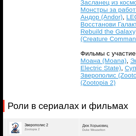
Засланец из космо
Монстры за работо
Андор (Andor)
,
LE
Восстанови Галакт
Rebuild the Galaxy
(Creature Comman
Фильмы с участи
Моана (Moana)
,
Э
Electric State)
,
Суп
Зверополис (Zooto
(Zootopia 2)
Роли в сериалах и фильмах
Зверополис 2
Дюк Хорьковиц
Zootopia 2
Duke Weaselton