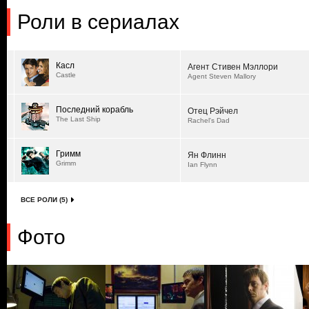
Роли в сериалах
Касл
Агент Стивен Мэллори
Castle
Agent Steven Mallory
Последний корабль
Отец Рэйчел
The Last Ship
Rachel's Dad
Гримм
Ян Флинн
Grimm
Ian Flynn
ВСЕ РОЛИ (5)
Фото