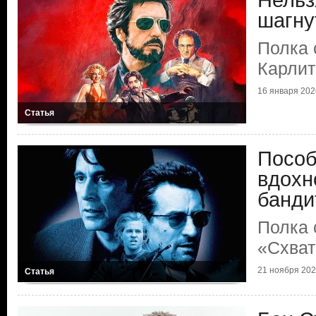
Нельз
шагну
Полка 
Карлит
16 января 2026
Статья
Пособ
вдохн
банди
Полка 
«Схват
21 ноября 2025
Статья