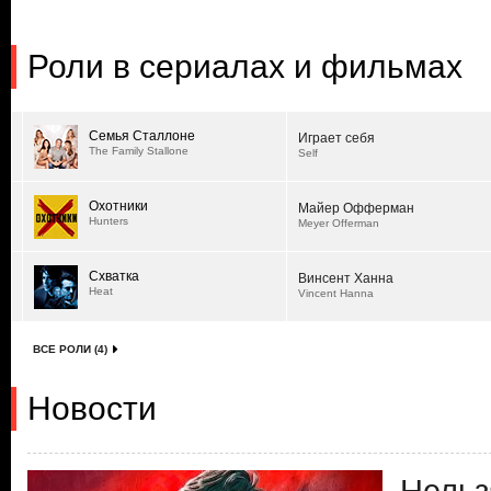
Роли в сериалах и фильмах
Семья Сталлоне
Играет себя
The Family Stallone
Self
Охотники
Майер Офферман
Hunters
Meyer Offerman
Схватка
Винсент Ханна
Heat
Vincent Hanna
ВСЕ РОЛИ (4)
Новости