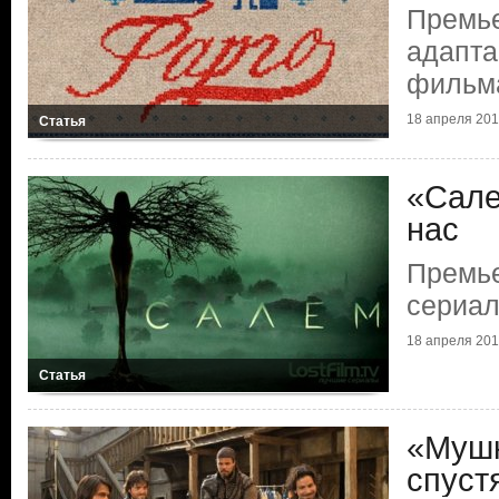
Премье
адапта
фильма
18 апреля 2014
Статья
«Сале
нас
Премье
сериал
18 апреля 2014
Статья
«Мушк
спуст