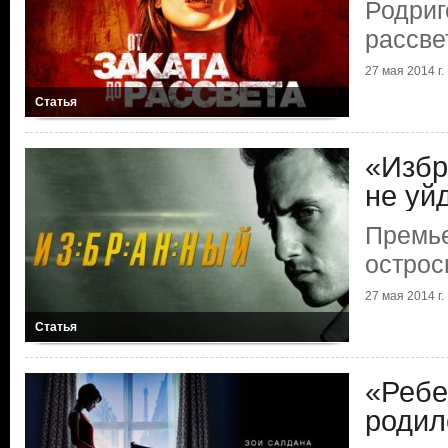
Родриг
рассве
27 мая 2014 г.
Статья
«Избр
не уй
Премье
острос
27 мая 2014 г.
Статья
«Ребе
родилс