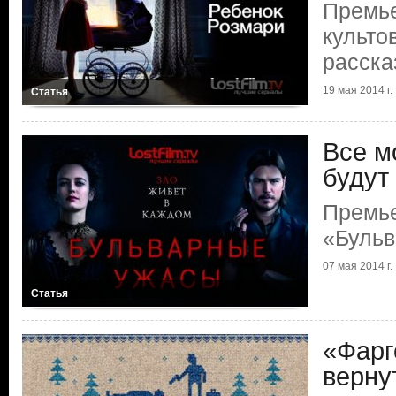
Премье
культо
расска
19 мая 2014 г.
Статья
Все м
будут
Премь
«Буль
07 мая 2014 г.
Статья
«Фарг
верну