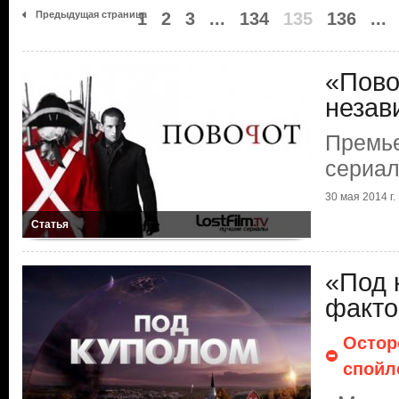
Предыдущая страница
1
2
3
...
134
135
136
...
«Пово
незав
Премье
сериал
30 мая 2014 г.
Статья
«Под 
факто
Остор
спойл