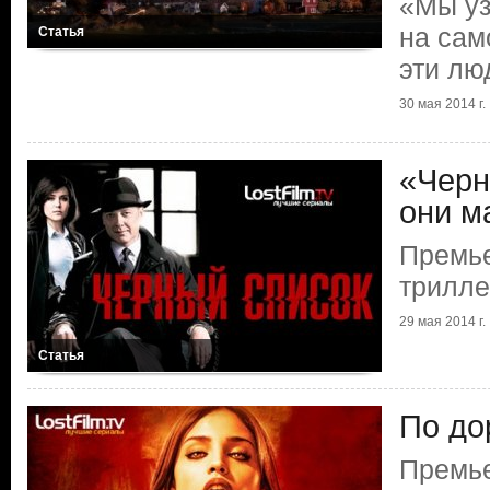
«Мы уз
на сам
Статья
эти лю
30 мая 2014 г.
«Черн
они м
Премье
трилле
29 мая 2014 г.
Статья
По до
Премье