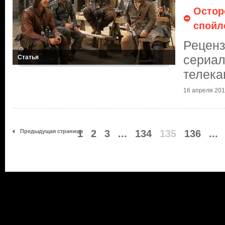
Остор
спойл
Реценз
сериа
Статья
телек
16 апреля 2014
Предыдущая страница
1
2
3
...
134
135
136
...