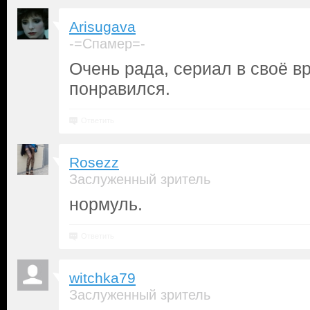
Arisugava
-=Спамер=-
Очень рада, сериал в своё в
понравился.
Ответить
Rosezz
Заслуженный зритель
нормуль.
Ответить
witchka79
Заслуженный зритель