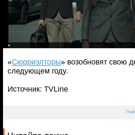
«
Сюрриэлторы
» возобновят свою д
следующем году.
Источник: TVLine
Поде