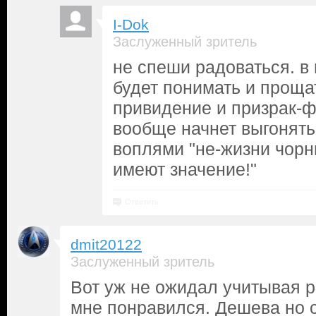
I-Dok
Заслуженный зритель
не спеши радоваться. в
будет понимать и проща
привидение и призрак-ф
вообще начнет выгонять
воплями "не-жизни чор
имеют значение!"
Ответить
dmit20122
Заслуженный зритель
Вот уж не ожидал учитывая р
мне понравился. Дешева но с