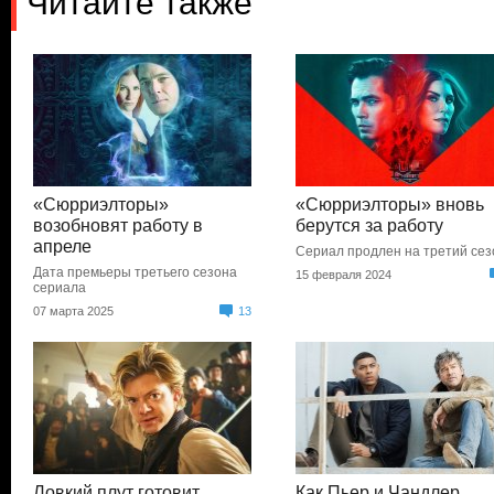
Читайте также
«Сюрриэлторы»
«Сюрриэлторы» вновь
возобновят работу в
берутся за работу
апреле
Сериал продлен на третий сез
Дата премьеры третьего сезона
15 февраля 2024
сериала
07 марта 2025
13
Ловкий плут готовит
Как Пьер и Чандлер