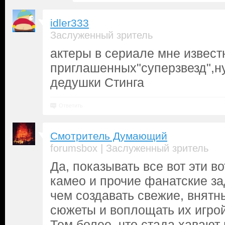
idler333
Заслуженный зритель
актеры в сериале мне извест
приглашенных"суперзвезд",н
дедушки Стинга
Ответить
Смотритель Думающий
|
forumsbox
Заслуженный зритель
Да, показывать все вот эти во
камео и прочие фанатские за
чем создавать свежие, внятн
сюжеты и воплощать их игро
Тем более, что стада хавают 