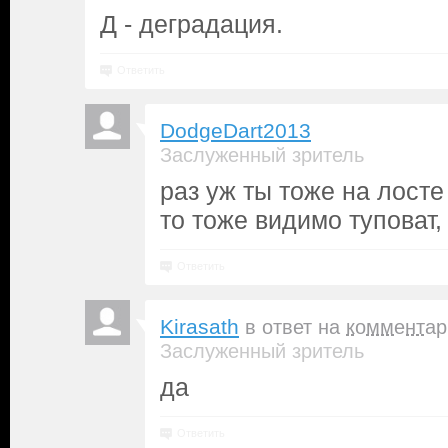
Д - деградация.
Ответить
DodgeDart2013
Заслуженный зритель
раз уж ты тоже на лост
то тоже видимо туповат,
Ответить
Kirasath
в ответ на
комментар
Заслуженный зритель
да
Ответить