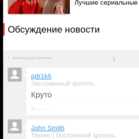
Лучшие сериальные 
Обсуждение новости
Предыдущая страница
1
qdr1k5
Заслуженный зритель
Круто
Ответить
John Smith
|
Tlaweo
Постоянный зритель