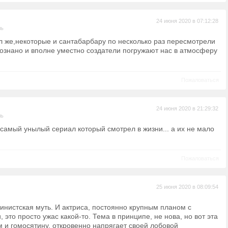
24 июня 2020 в 07:12:28
ль
л же,некоторые и сантабарбару по несколько раз пересмотрели
осознано и вполне уместно создатели погружают нас в атмосферу
Пожаловаться
24 июня 2020 в 21:29:32
ль
 самый унылый сериал который смотрел в жизни... а их не мало
Пожаловаться
25 июня 2020 в 08:09:54
нистская муть. И актриса, постоянно крупным планом с
это просто ужас какой-то. Тема в принципе, не нова, но вот эта
 и гомосятину, откровенно напрягает своей лобовой