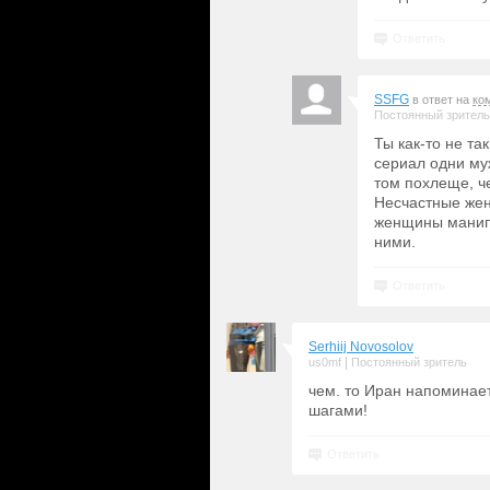
Ответить
SSFG
в ответ на
ко
Постоянный зритель
Ты как-то не та
сериал одни му
том похлеще, ч
Несчастные жен
женщины манипу
ними.
Ответить
Serhiij Novosolov
|
us0mf
Постоянный зритель
чем. то Иран напоминает
шагами!
Ответить