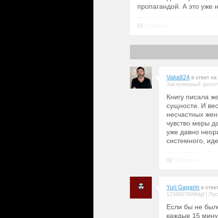
пропагандой. А это уже н
Ответить
Vaka824
в ответ на
Заслуженный зрите
Книгу писала ж
сущности. И ве
несчастных жен
чувство меры да
уже давно неори
системного, иде
Ответить
Yuri Gagarin
в отве
|
1234567899fdgf
Пос
Если бы не было
каждые 15 мину