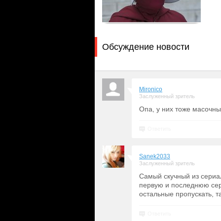
Обсуждение новости
Mironico
Заслуженный зритель
Опа, у них тоже масочн
Ответить
Sanek2033
Заслуженный зритель
Самый скучный из сериа
первую и последнюю сери
остальные пропускать, т
Ответить