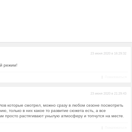
23 июня 2020 в 16:29:32
ый режим!
|
Пожаловаться
23 июня 2020 в 21:29:43
лов которые смотрел, можно сразу в любом сезоне посмотреть
ю, только в них какое то развитие сюжета есть, а все
ам просто растягивают унылую атмосферу и топчутся на месте.
|
Пожаловаться