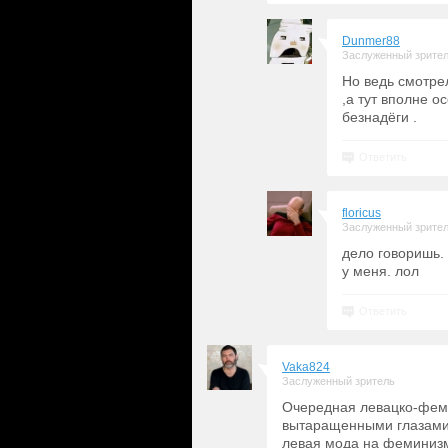
Dunmer88
Заслуженный зрите
Но ведь смотре
,а тут вполне 
безнадёги .
Ответить
floricus
Заслуженный зрите
дело говоришь.
у меня. лол
Ответить
Vaka824
Заслуженный зритель
Очередная левацко-феми
вытаращенными глазами, 
левая мода на феминизм