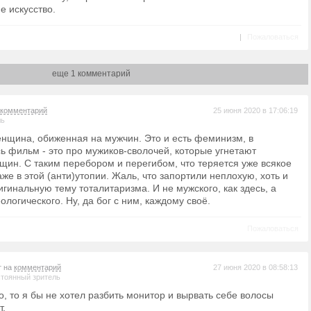
е искусство.
|
Пожаловаться
еще 1 комментарий
комментарий
25 июня 2020 в 17:06:19
ль
енщина, обиженная на мужчин. Это и есть феминизм, в
сь фильм - это про мужиков-сволочей, которые угнетают
щин. С таким перебором и перегибом, что теряется уже всякое
же в этой (анти)утопии. Жаль, что запортили неплохую, хоть и
гинальную тему тоталитаризма. И не мужского, как здесь, а
ологического. Ну, да бог с ним, каждому своё.
Пожаловаться
т на
комментарий
27 июня 2020 в 08:58:13
тоянный зритель
, то я бы не хотел разбить монитор и вырвать себе волосы
т.