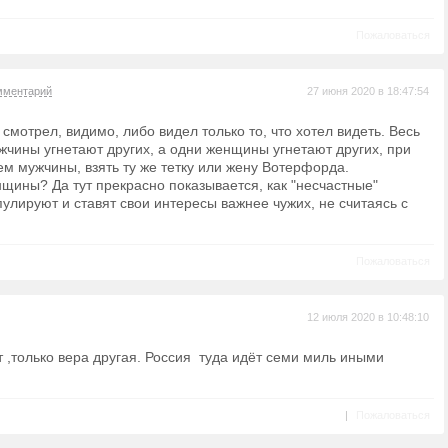
Пожаловаться
мментарий
27 июня 2020 в 18:47:54
к смотрел, видимо, либо видел только то, что хотел видеть. Весь
жчины угнетают других, а одни женщины угнетают других, при
ем мужчины, взять ту же тетку или жену Вотерфорда.
щины? Да тут прекрасно показывается, как "несчастные"
лируют и ставят свои интересы важнее чужих, не считаясь с
Пожаловаться
12 июля 2020 в 10:48:10
 ,только вера другая. Россия туда идёт семи миль иными
|
Пожаловаться