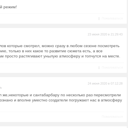
ый режим!
|
Пожаловаться
23 июня 2020 в 21:29:43
лов которые смотрел, можно сразу в любом сезоне посмотреть
ю, только в них какое то развитие сюжета есть, а все
ам просто растягивают унылую атмосферу и топчутся на месте.
|
Пожаловаться
24 июня 2020 в 07:12:28
ль
л же,некоторые и сантабарбару по несколько раз пересмотрели
осознано и вполне уместно создатели погружают нас в атмосферу
Пожаловаться