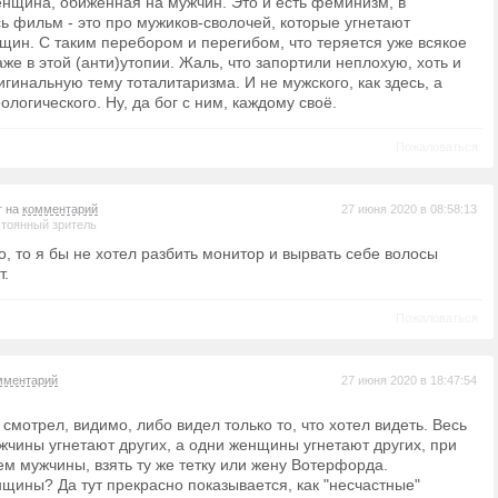
енщина, обиженная на мужчин. Это и есть феминизм, в
сь фильм - это про мужиков-сволочей, которые угнетают
щин. С таким перебором и перегибом, что теряется уже всякое
же в этой (анти)утопии. Жаль, что запортили неплохую, хоть и
гинальную тему тоталитаризма. И не мужского, как здесь, а
ологического. Ну, да бог с ним, каждому своё.
Пожаловаться
т на
комментарий
27 июня 2020 в 08:58:13
тоянный зритель
, то я бы не хотел разбить монитор и вырвать себе волосы
т.
Пожаловаться
мментарий
27 июня 2020 в 18:47:54
к смотрел, видимо, либо видел только то, что хотел видеть. Весь
жчины угнетают других, а одни женщины угнетают других, при
ем мужчины, взять ту же тетку или жену Вотерфорда.
щины? Да тут прекрасно показывается, как "несчастные"