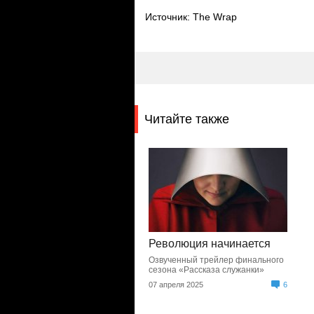
Источник: The Wrap
Читайте также
Революция начинается
Озвученный трейлер финального
сезона «Рассказа служанки»
07 апреля 2025
6