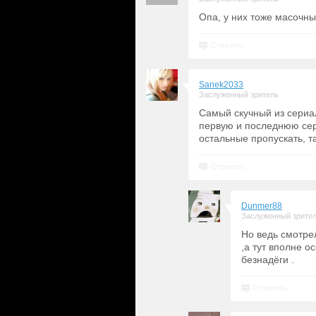
Опа, у них тоже масочн
Ответить
Sanek2033
Заслуженный зритель
Самый скучный из сериа
первую и последнюю сери
остальные пропускать, т
Ответить
Dunmer88
Заслуженный зрите
Но ведь смотре
,а тут вполне 
безнадёги .
Ответить