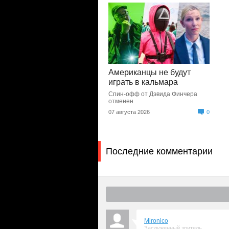
Американцы не будут
играть в кальмара
Спин-офф от Дэвида Финчера
отменен
07 августа 2026
0
Последние комментарии
Mironico
Заслуженный зритель