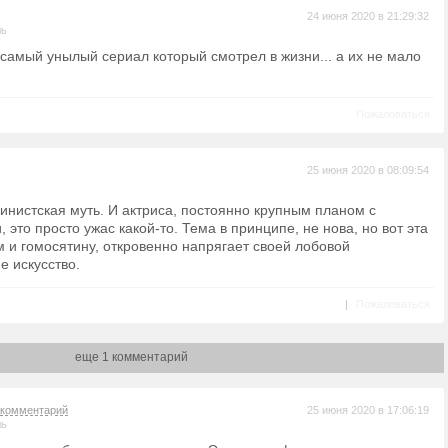
24 июня 2020 в 21:29:32
ль
 самый унылый сериал который смотрел в жизни... а их не мало
Пожаловаться
25 июня 2020 в 08:09:54
нистская муть. И актриса, постоянно крупным планом с
это просто ужас какой-то. Тема в принципе, не нова, но вот эта
 и гомосятину, откровенно напрягает своей лобовой
е искусство.
|
Пожаловаться
еще 1 комментарий
комментарий
25 июня 2020 в 17:06:19
ль