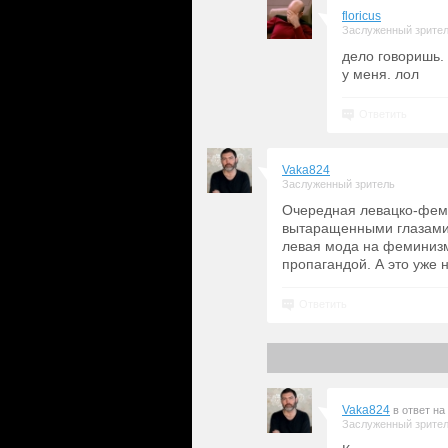
floricus
Заслуженный зрите
дело говоришь.
у меня. лол
Ответить
Vaka824
Заслуженный зритель
Очередная левацко-феми
вытаращенными глазами, 
левая мода на феминизм
пропагандой. А это уже н
Ответить
Vaka824
в ответ на
Заслуженный зрите