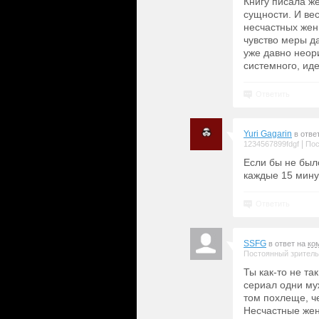
Книгу писала ж
сущности. И ве
несчастных жен
чувство меры да
уже давно неори
системного, иде
Ответить
Yuri Gagarin
в отве
|
1234567899fdgf
Пос
Если бы не было
каждые 15 мину
Ответить
SSFG
в ответ на
ко
Постоянный зритель
Ты как-то не та
сериал одни му
том похлеще, ч
Несчастные жен