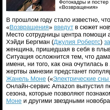
Фотокадры и постер 
«Возвращения»
В прошлом году стало известно, чт
«
Возвращения
»
введут
в сюжет нов
Место сотрудницы центра помощи 
Хэйди Бергман (
Джулия Робертс
)
з
женщина, пришедшая в себя в плы
Ситуация осложнится тем, что дама
имени, ни того, как она очутилась в
жертвы амнезии предстанет популя
Жанель Моне
(«
Электрические сны
Онлайн-сервис Amazon выпустил п
сезона, которые позволяют познако
Моне
и другими звездными новобра