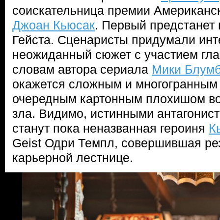
соискательница премии Американс
Джоан Кьюсак
. Первый предстанет
Гейста. Сценаристы придумали инт
неожиданный сюжет с участием гла
словам автора сериала
Мики Блумб
окажется сложным и многогранным 
очередным картонным плохишом во
зла. Видимо, истинными антагонист
станут пока неназванная героиня
К
Geist Одри Темпл, совершившая ре
карьерной лестнице.