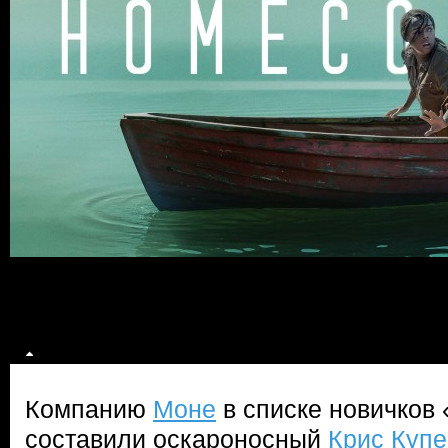
Компанию
Моне
в списке новичков 
составили оскароносный
Крис Купе