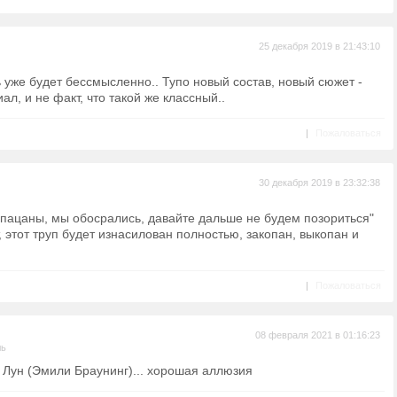
25 декабря 2019 в 21:43:10
ь уже будет бессмысленно.. Тупо новый состав, новый сюжет -
ал, и не факт, что такой же классный..
|
Пожаловаться
30 декабря 2019 в 23:32:38
"пацаны, мы обосрались, давайте дальше не будем позориться"
, этот труп будет изнасилован полностью, закопан, выкопан и
|
Пожаловаться
08 февраля 2021 в 01:16:23
ль
 Лун (Эмили Браунинг)... хорошая аллюзия