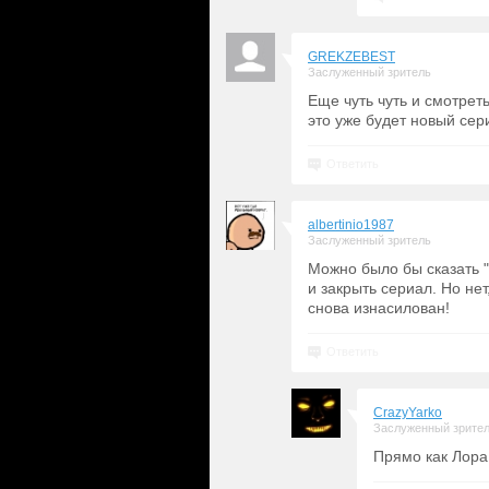
GREKZEBEST
Заслуженный зритель
Еще чуть чуть и смотрет
это уже будет новый сери
Ответить
albertinio1987
Заслуженный зритель
Можно было бы сказать 
и закрыть сериал. Но нет
снова изнасилован!
Ответить
CrazyYarko
Заслуженный зрите
Прямо как Лора