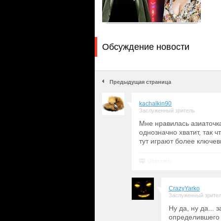
Обсуждение новости
Предыдущая страница
kachalkin90
Заслуженный зритель
Мне нравилась азиаточк
однозначно хватит, так 
тут играют более ключев
Ответить
CrazyYarko
Заслуженный зрите
Ну да, ну да..
определившего 