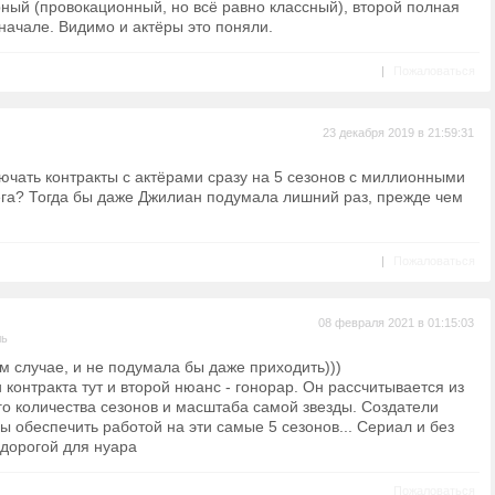
ный (провокационный, но всё равно классный), второй полная
начале. Видимо и актёры это поняли.
|
Пожаловаться
23 декабря 2019 в 21:59:31
ючать контракты с актёрами сразу на 5 сезонов с миллионными
ега? Тогда бы даже Джилиан подумала лишний раз, прежде чем
|
Пожаловаться
08 февраля 2021 в 01:15:03
ль
м случае, и не подумала бы даже приходить)))
контракта тут и второй нюанс - гонорар. Он рассчитывается из
о количества сезонов и масштаба самой звезды. Создатели
ы обеспечить работой на эти самые 5 сезонов... Сериал и без
 дорогой для нуара
Пожаловаться