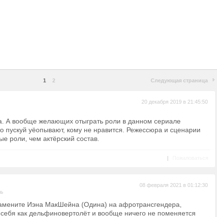
1
2
Следующая страница
20 декабря 2019 в 21:45:50
а. А вообще желающих отыграть роли в данном сериале
что пускуй уёопывают, кому не нравится. Режессюра и сценарии
ые роли, чем актёрский состав.
|
Пожаловаться
08 февраля 2021 в 01:12:30
ль
. замените Иэна МакШейна (Одина) на афротрансгендера,
себя как дельфиновертолёт и вообще ничего не поменяется