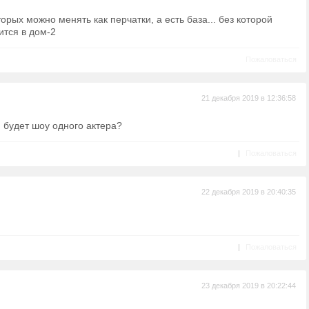
торых можно менять как перчатки, а есть база... без которой
ится в дом-2
Пожаловаться
21 декабря 2019 в 12:36:58
н будет шоу одного актера?
|
Пожаловаться
22 декабря 2019 в 20:40:35
|
Пожаловаться
23 декабря 2019 в 20:22:44