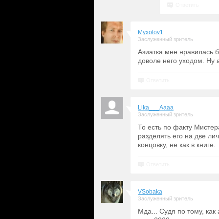
Ответить
Myxolov1
Заслуженный зритель
Азиатка мне нравилась б
доволе него уходом. Ну а
Ответить
Lika___Aaaa
Заслуженный зритель
То есть по факту Мистер
разделять его на две ли
концовку, не как в книге.
Ответить
VSobaka
Заслуженный зритель
Мда... Судя по тому, ка