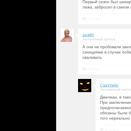
Первый сезон был шикар
лажа, забросил в самом 
Ответить
zack80
Заслуженный зритель
А они не пробовали закл
санкциями в случае поб
сваливать.
Ответить
CrazyYarko
Заслуженный зрите
Джилиан, в тако
При заключении 
предполагаемог
обязаны были б
того нереально
Ответить