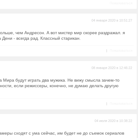
Пожаловаться
04 января 2020 в 10:51:27
ольше, чем Андресон. А вот мистер мир скорее раздражал. я
 Дени - всегда рад. Классный старикан.
|
Пожаловаться
08 января 2020 в 12:46:22
а Мира будут играть два мужика. Не вижу смысла зачем-то
чности, если режиссеры, конечно, не думаю делать другую
|
Пожаловаться
04 июля 2020 в 10:38:22
к амеры сходят с ума сейчас, им будет не до съемок сериалов