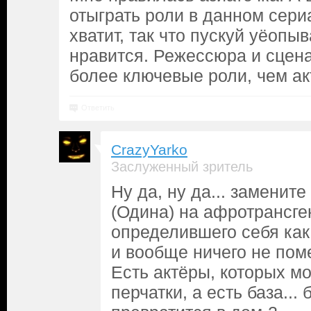
отыграть роли в данном сери
хватит, так что пускуй уёопыв
нравится. Режессюра и сцена
более ключевые роли, чем ак
Ответить
CrazyYarko
Заслуженный зритель
Ну да, ну да... замени
(Одина) на афротрансге
определившего себя ка
и вообще ничего не пом
Есть актёры, которых м
перчатки, а есть база...