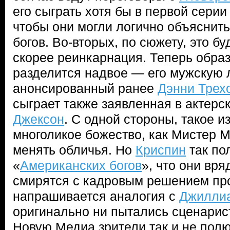
его сыграть хотя бы в первой сери
чтобы они могли логично объяснит
богов. Во-вторых, по сюжету, это бу
скорее реинкарнация. Теперь обра
разделится надвое — его мужскую 
анонсированный ранее
Дэнни Трех
сыграет также заявленная в актерс
Джексон
. С одной стороны, такое и
многоликое божество, как Мистер М
менять обличья. Но
Криспин
так по
«
Американских богов
», что они вря
смирятся с кадровым решением пр
напрашивается аналогия с
Джилли
оригинально ни пытались сценарист
Новую Медиа зрители так и не пол