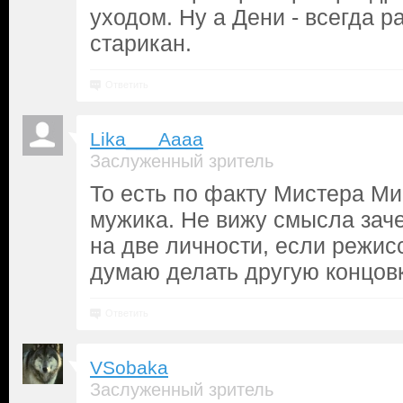
уходом. Ну а Дени - всегда р
старикан.
Ответить
Lika___Aaaa
Заслуженный зритель
То есть по факту Мистера Ми
мужика. Не вижу смысла заче
на две личности, если режис
думаю делать другую концовку
Ответить
VSobaka
Заслуженный зритель