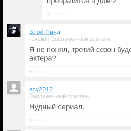
превратится в дом-2
Ответить
Злой Панд
|
rovalid
Заслуженный зритель
Я не понял, третий сезон буд
актера?
Ответить
scy2012
Заслуженный зритель
Нудный сериал.
Ответить