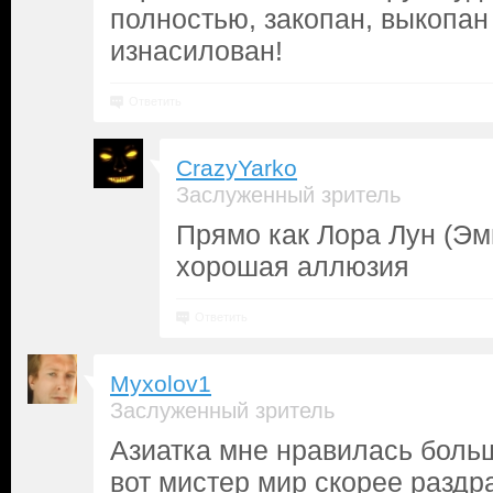
полностью, закопан, выкопан
изнасилован!
Ответить
CrazyYarko
Заслуженный зритель
Прямо как Лора Лун (Эми
хорошая аллюзия
Ответить
Myxolov1
Заслуженный зритель
Азиатка мне нравилась боль
вот мистер мир скорее раздр