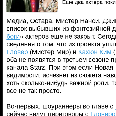
Еще два актера поки
Медиа, Остара, Мистер Нанси, Джин
список выбывших из фэнтезийной 
боги
» актеров еще не закрыт. Сего
сведения о том, что из проекта уш
Гловер
(Мистер Мир) и
Кахюн Ким
(
оба не появятся в третьем сезоне 
канала Starz. При этом если Новая
видимости, исчезнет из сюжета навс
хоть сколько-нибудь важной роли, 
все не так просто.
Во-первых, шоураннеры во главе с
сейчас ведут переговоры с
Гловер