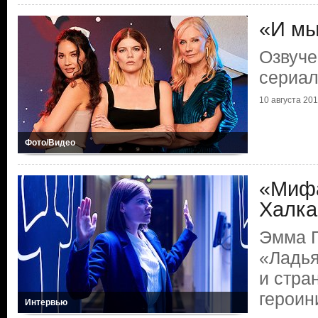
«И мы
Озвуче
сериал
10 августа 2019
Фото/Видео
«Мифа
Халка
Эмма Г
«Ладья
и стра
героин
Интервью