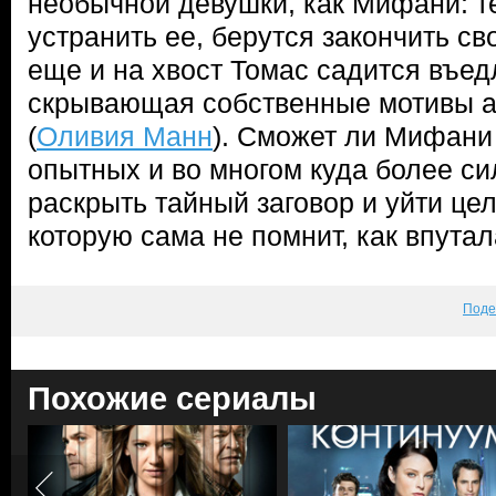
необычной девушки, как Мифани: т
устранить ее, берутся закончить св
еще и на хвост Томас садится въед
скрывающая собственные мотивы а
(
Оливия Манн
). Сможет ли Мифани
опытных и во многом куда более си
раскрыть тайный заговор и уйти цел
которую сама не помнит, как впутал
Поде
Похожие сериалы