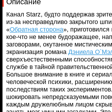
Описание
Канал Starz, будто поддержав зри
из-за несправедливо закрытого шпи
«
Обратная сторона
», приготовился
кое-что не менее будоражащее, на
заговорами, окутанное мистически
экранизация романа
Дэниела О`Мэ
сверхъестественными способностя
службе в тайной правительственной
Большое внимание в книге и сериа
человеческой психики, расширению
последствиям таких экспериментов
шокировать непредсказуемыми пово
каждым дружелюбным лицом скрывае
занять мозг умными загадками. Это