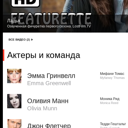
Ладья
Озвученная фичуретка первого сезона. LostFilm.TV
ВСЕ ВИДЕО (2)
Актеры и команда
Мифани Томас
Эмма Гринвелл
Myfanwy Thomas
Emma Greenwell
Моника Рид
Оливия Манн
Monica Reed
Olivia Munn
Тедди Гештальт
Джон Флетчер