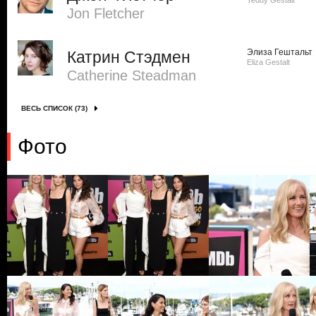
Teddy Gestalt
Jon Fletcher
Элиза Гештальт
Катрин Стэдмен
Eliza Gestalt
Catherine Steadman
ВЕСЬ СПИСОК (73)
Фото