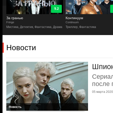
9.2
За гранью
Континуум
Fringe
Continuum
ма,
Мистика, Детектив, Фантастика, Драма
Триллер, Фантастика
Новости
Шпион
Сериал
после 
05 марта 2020 
Новость