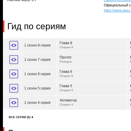
Рейтинг IMDb: 6.7
Сверхспособно
Официальный с
https://www.star
Гид по сериям
Глава 8
1 сезон 8 серия
Chapter 8
Пролог
1 сезон 7 серия
Prologue
Глава 6
1 сезон 6 серия
Chapter 6
Глава 5
1 сезон 5 серия
Chapter 5
Активатор
1 сезон 4 серия
Chapter 4
ВСЕ СЕРИИ (8)