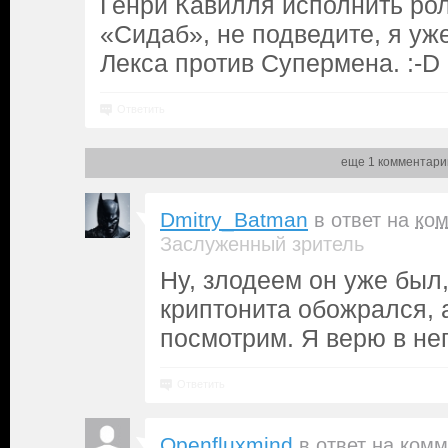
Генри Кавилля исполнить рол
«Сидаб», не подведите, я уже
Лекса против Супермена. :-D
Ответить
еще 1 комментари
Dmitry_Batman
в ответ на
ко
Заслуженный зритель
Ну, злодеем он уже был,
криптонита обожрался, а
посмотрим. Я верю в нег
Ответить
Openfluxmind
в ответ на
комм