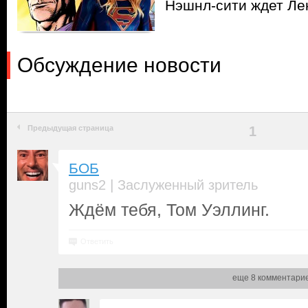
Нэшнл-cити ждет Ле
Обсуждение новости
Предыдущая страница
1
БОБ
|
guns2
Заслуженный зритель
Ждём тебя, Том Уэллинг.
Ответить
еще 8 комментари