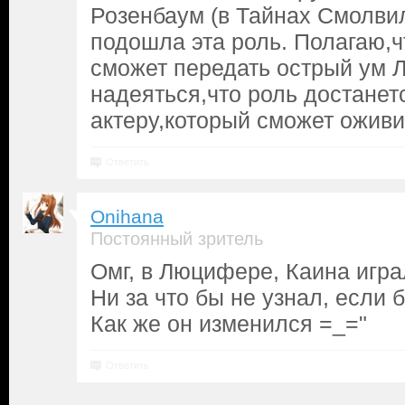
Розенбаум (в Тайнах Смолви
подошла эта роль. Полагаю,ч
сможет передать острый ум Л
надеяться,что роль достанет
актеру,который сможет оживи
Ответить
Onihana
Постоянный зритель
Омг, в Люцифере, Каина игра
Ни за что бы не узнал, если б
Как же он изменился =_="
Ответить