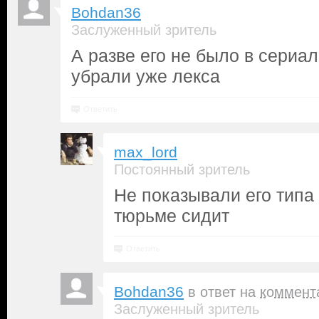
Bohdan36
Заслуженный зритель
А разве его не было в сериа
убрали уже лекса
Ответить
max_lord
Постоянный зритель
Не показывали его типа
тюрьме сидит
Ответить
Bohdan36
в ответ на
коммент
Заслуженный зритель