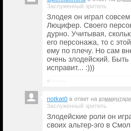
Заслуженный зритель
Злодея он играл совсем
Люцифер. Своего персо
дурно. Учитывая, скольк
его персонажа, то с это
ему по плечу. Но сам вн
очень злодейский. Быть
исправит... :)))
Ответить
notkat0
в ответ на
комментар
Заслуженный зритель
Злодейские роли он игр
своих альтер-эго в Смол