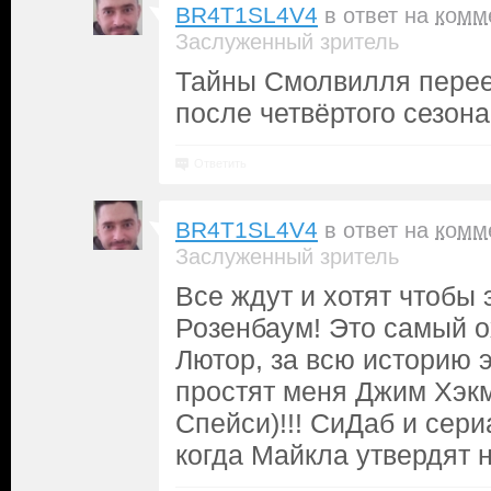
BR4T1SL4V4
в ответ на
комм
Заслуженный зритель
Тайны Смолвилля перее
после четвёртого сезона
Ответить
BR4T1SL4V4
в ответ на
комм
Заслуженный зритель
Все ждут и хотят чтобы
Розенбаум! Это самый 
Лютор, за всю историю 
простят меня Джим Хэк
Спейси)!!! СиДаб и сер
когда Майкла утвердят н