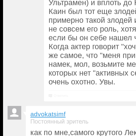
Ультрамен) и вплоть до 
Каин был тот еще злодей
примерно такой злодей и
не совсем его роль, хот
если бы он себе нашел 
Когда актер говорит "хоч
же самое, что "меня пр
намек, мол, возьмите ме
которых нет "активных с
очень охотно. Увы.
Ответить
advokatsimf
Постоянный зритель
как по мне,самого крутого Ле