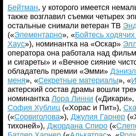
Бейтман
, у которого имеется нема
также возглавил съемки четырех эп
остальные снимали ветеран ТВ
Эн
(«
Элементарно
», «
Бойтесь ходячих
Хаус
»), номинантка на «Оскар»
Элл
оператора она работала над филь
и сигареты» и «Вечное сияние чисто
обладатель премии «Эмми»
Дэниэл
меня
», «
Секретные материалы
», «
И
актерский состав драмы вошли тре
номинантка
Лора Линни
(«Дикари»,
София Хублиц
(«Хорас и Пит»),
Ска
(«
Сорвиголова
»),
Джулия Гарнер
(«
тихоней»),
Джордана Спиро
(«
Слеп
Батлер Харнер
(«
Алькатрас
», «
Род