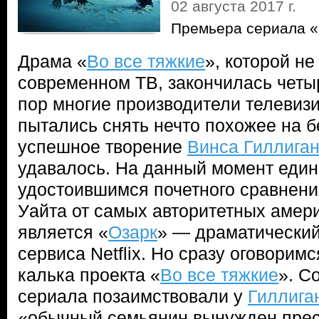
02 августа 2017 г.
Премьера сериала 
Драма «
Во все тяжкие
», которой н
современном ТВ, закончилась четыр
пор многие производители телевизи
пытались снять нечто похожее на 
успешное творение
Винса Гиллига
удавалось. На данный момент еди
удостоившимся почетного сравнени
Уайта от самых авторитетных амери
является «
Озарк
» — драматический
сервиса Netflix. Но сразу оговоримс
калька проекта «
Во все тяжкие
». С
сериала позаимствовали у
Гиллига
«обычный семьянин вынужден прест