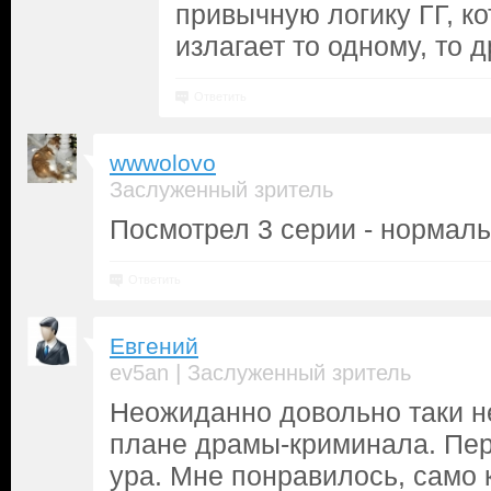
привычную логику ГГ, к
излагает то одному, то др
Ответить
wwwolovo
Заслуженный зритель
Посмотрел 3 серии - нормал
Ответить
Евгений
|
ev5an
Заслуженный зритель
Неожиданно довольно таки не
плане драмы-криминала. Пер
ура. Мне понравилось, само 