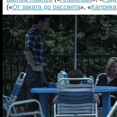
(«
От заката до рассвета
», «
Каприка