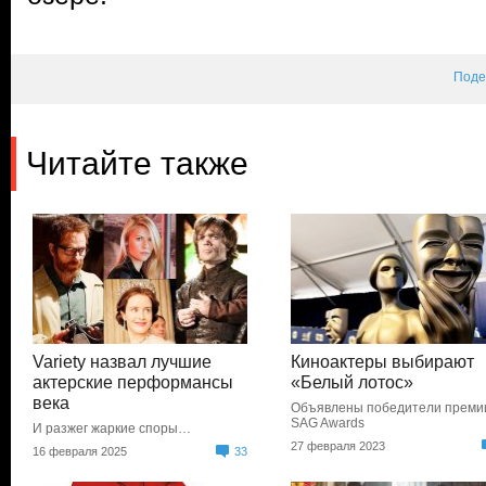
Поде
Читайте также
Variety назвал лучшие
Киноактеры выбирают
актерские перформансы
«Белый лотос»
века
Объявлены победители преми
SAG Awards
И разжег жаркие споры…
27 февраля 2023
16 февраля 2025
33