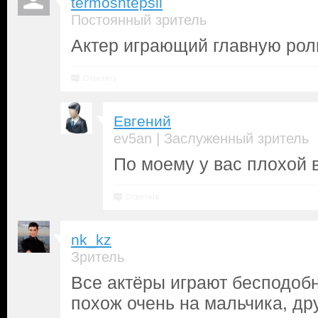
termoshtepsil
Постоянный зритель
Актер играющий главную роль
Ответить
Евгений
|
ev5an
Заслуженный зритель
По моему у вас плохой в
Ответить
nk_kz
Зритель
Все актёры играют бесподобн
похож очень на мальчика, др