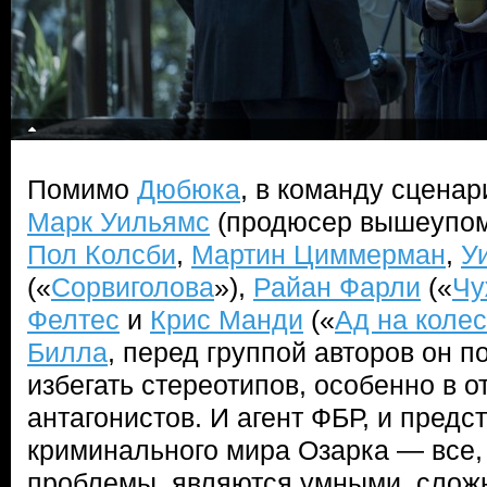
Помимо
Дюбюка
, в команду сцена
Марк Уильямс
(продюсер вышеупом
Пол Колсби
,
Мартин Циммерман
,
У
(«
Сорвиголова
»),
Райан Фарли
(«
Чу
Фелтес
и
Крис Манди
(«
Ад на коле
Билла
, перед группой авторов он п
избегать стереотипов, особенно в 
антагонистов. И агент ФБР, и предс
криминального мира Озарка — все, 
проблемы, являются умными, слож