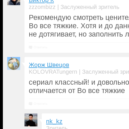
Виктор К
|
zzzombizz
Заслуженный зритель
Рекомендую смотреть ценит
Во все тяжкие. Хотя и до да
не дотягивает, но заполнить 
Ответить
Жорж Швецов
|
KOLOVRATungern
Заслуженный зри
сериал классный! и довольно
отличается от Во все тяжкие
Ответить
nk_kz
Зритель