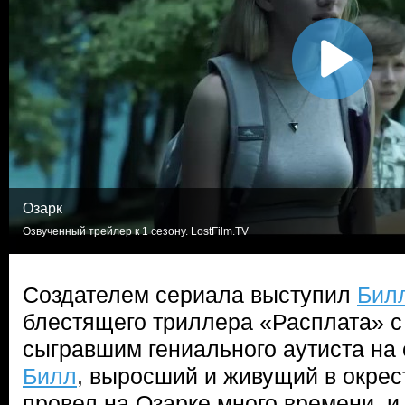
Озарк
Озвученный трейлер к 1 сезону. LostFilm.TV
Создателем сериала выступил
Бил
блестящего триллера «Расплата» 
сыгравшим гениального аутиста на
Билл
, выросший и живущий в окрес
провел на Озарке много времени, и