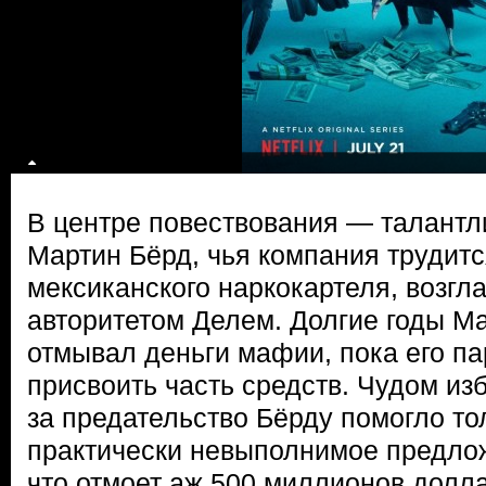
В центре повествования — талант
Мартин Бёрд, чья компания трудитс
мексиканского наркокартеля, возгл
авторитетом Делем. Долгие годы М
отмывал деньги мафии, пока его па
присвоить часть средств. Чудом из
за предательство Бёрду помогло то
практически невыполнимое предло
что отмоет аж 500 миллионов долла