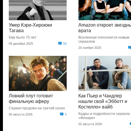
Умер Кэри-Хироюки
Amazon откроет звездн
Тагава
врата
Ему было 75 лет
Вселенная пополнится новым
сериалом
05 декабря 2025
58
20 ноября 2025
Ловкий плут готовит
Как Пьер и Чандлер
финальную аферу
нашли свой «Эбботт и
Костелло» вайб
Сериал продлен на третий сезон
Кадры и подробности сериала
05 августа 2026
6
«Фонари»
02 августа 2026