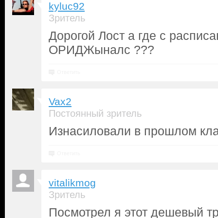
kyluc92
Зритель
Дорогой Лост а где с распис
ОРИДЖыналс ???
Ответить
Vax2
Постоянный зритель
Изнасиловали в прошлом кл
Ответить
vitalikmog
Зритель
Посмотрел я этот дешевый т