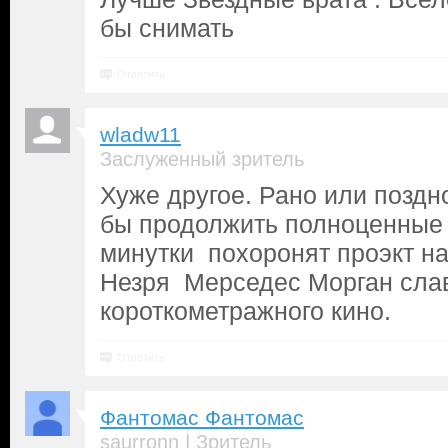
бы снимать
Ответить
wladw11
Заслуженный зритель
Хуже другое. Рано или поздно
бы продолжить полноценные 
минутки похоронят проэкт на
Незря Мерседес Морган слав
короткометражного кино.
Ответить
Фантомас Фантомас
|
saurronn
Зритель