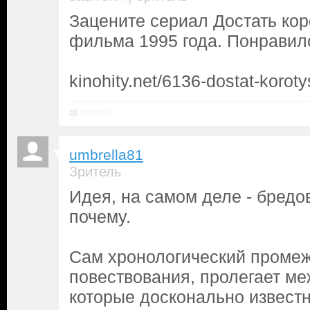
Зацените сериал Достать кор
фильма 1995 года. Понравил
kinohity.net/6136-dostat-korot
Ответить
umbrella81
Зритель
Идея, на самом деле - бредо
почему.
Сам хронологический промеж
повествования, пролегает м
которые досконально извест