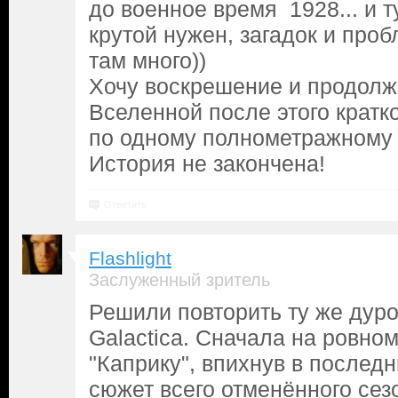
до военное время 1928... и 
крутой нужен, загадок и про
там много))
Хочу воскрешение и продолж
Вселенной после этого кратк
по одному полнометражному 
История не закончена!
Ответить
Flashlight
Заслуженный зритель
Решили повторить ту же дурост
Galactica. Сначала на ровно
"Каприку", впихнув в послед
сюжет всего отменённого сез