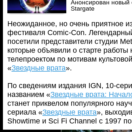
Анонсирован новый 
Stargate
Неожиданное, но очень приятное и
фестиваля Comic-Con. Легендарный
посетили представители студии Met
которые объявили о старте работы
телепроектом по мотивам культов
«
Звездные врата
».
По сведениям издания IGN, 10-сер
названием «
Звездные врата: Начал
станет приквелом популярного нау
сериала «
Звездные врата
», выходи
Showtime и Sci Fi Channel с 1997 по