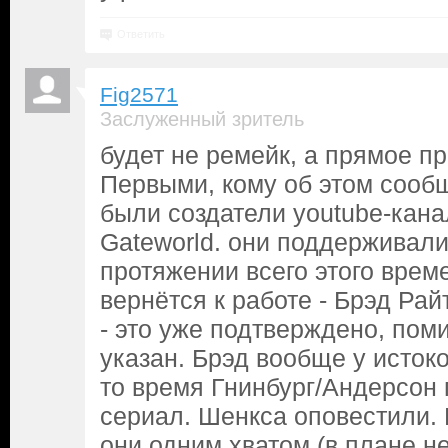
Ответить
Fig2571
Заслуженный зритель
будет не ремейк, а прямое п
Первыми, кому об этом сооб
были создатели youtube-канал
Gateworld. они поддерживал
протяжении всего этого врем
вернётся к работе - Брэд Ра
- это уже подтверждено, поми
указан. Брэд вообще у исток
то время Гнинбург/Андерсон
сериал. Шенкса оповестили.
они одним хватом (в плане не