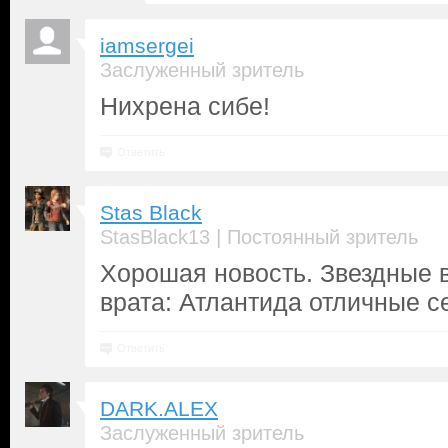
iamsergei
Заслуженный зритель
Нихрена сибе!
Ответить
Stas Black
|
StasBlack13
Постоянный зритель
Хорошая новость. Звездные 
врата: Атлантида отличные с
Ответить
DARK.ALEX
Заслуженный зритель