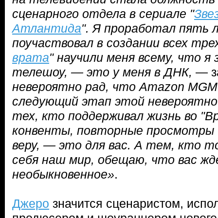
сценарного отдела в сериале "
Зве
Атлантида
". Я проработал пять 
поучаствовал в создании всех трех
врата
" научили меня всему, что я
телешоу, — это у меня в ДНК,
— з
невероятно рад, что Amazon MGM 
следующий этап этой невероятно
тех, кто поддерживал жизнь во "В
конвенты, повторные просмотры 
веру, — это для вас. А тем, кто 
себя наш мир, обещаю, что вас ж
необыкновенное»
.
Джеро
значится сценаристом, исп