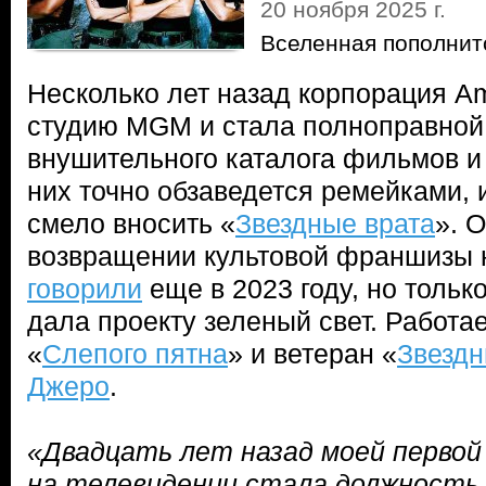
20 ноября 2025 г.
Вселенная пополнит
Несколько лет назад корпорация A
студию MGM и стала полноправной
внушительного каталога фильмов и 
них точно обзаведется ремейками, 
смело вносить «
Звездные врата
». 
возвращении культовой франшизы 
говорили
еще в 2023 году, но толь
дала проекту зеленый свет. Работа
«
Слепого пятна
» и ветеран «
Звездн
Джеро
.
«Двадцать лет назад моей перво
на телевидении стала должность