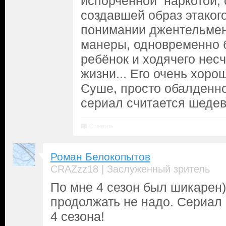
испорченной наркотой, 
создавшей образ этаког
понимании джентельмена
манеры, одновременно 
ребёнок и ходячего нес
жизни... Его очень хор
Суше, просто обалденно,
сериал считается шедев
Ответить
Роман Белокопытов
|
CRAZzz18
Заслуженный зритель
По мне 4 сезон был шикарен
продолжать не надо. Сериал
4 сезона!