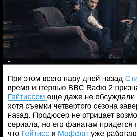
При этом всего пару дней назад
Ст
время интервью BBC Radio 2 призна
Гейтиссом
еще даже не обсуждали
хотя съемки четвертого сезона зав
назад. Продюсер не отрицает возм
сериала, но его фанатам придется 
что
Гейтисс
и
Моффат
уже работаю