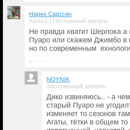
Нарек Саргсян
|
narius1
Постоянный зритель
Не правда хватит Шерлока а
Пуаро или скажем Джимбо в 
но по современным ехнологи
Ответить
NOYNIK
Заслуженный зритель
Дико извиняюсь.. - а че
старый Пуаро не угодил
изменяет то сезонов там
Агаты, тётки в общем то