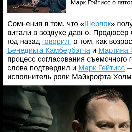
Марк Гейтисс о пят
Сомнения в том, что «
Шерлок
» пол
витали в воздухе давно. Продюсе
год назад
говорил
о том, как возро
Бенедикта Камбербэтча
и
Мартина
процесс согласования съемочного г
слова подтвердил и
Марк Гейтисс
—
исполнитель роли Майкрофта Холм