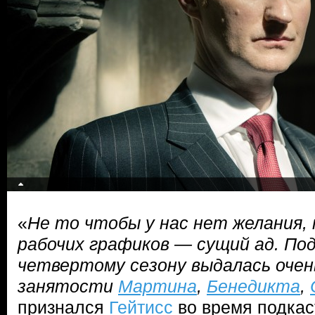
«
Не то чтобы у нас нет желания,
рабочих графиков — сущий ад. По
четвертому сезону выдалась очень
занятости
Мартина
,
Бенедикта
,
признался
Гейтисс
во время подкаст