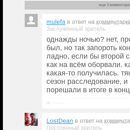
еще 3 комментари
mulefa
в ответ на
комментари
Заслуженный зритель
однажды ночью? нет, пр
был, но так запороть кон
ладно, если бы второй с
как на всём оборвали. к
какая-то получилась. тя
сезон расследование, и 
порешали в итоге в конц
Ответить
LostDean
в ответ на
коммент
Постоянный зритель