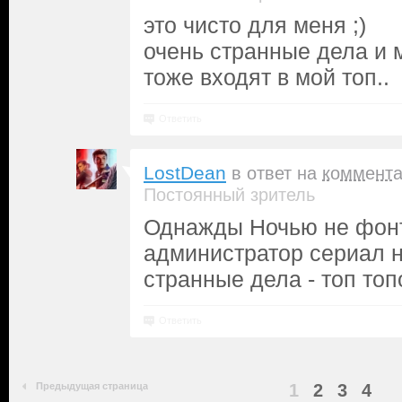
это чисто для меня ;)
очень странные дела и 
тоже входят в мой топ..
Ответить
LostDean
в ответ на
коммент
Постоянный зритель
Однажды Ночью не фонт
администратор сериал н
странные дела - топ топ
Ответить
Предыдущая страница
1
2
3
4