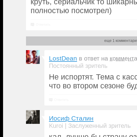
круть, сериальчик то шикарны
полностью посмотрел)
Ответить
еще 1 комментари
LostDean
в ответ на
коммент
Постоянный зритель
Не испортят. Тема с кас
что во втором сезоне бу
Ответить
Иосиф Сталин
|
Kuroi
Заслуженный зритель
кал. лучше бы страну оз