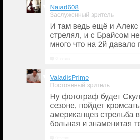
Naiad608
Заслуженный зритель
И там ведь ещё и Алекс 
стрелял, и с Брайсом не
много что на 2й давало 
Ответить
ValadisPrime
Постоянный зритель
Ну фотограф будет Ску
сезоне, пойдет кромсать
американцев стрельба в
больная и знаменитая т
Ответить