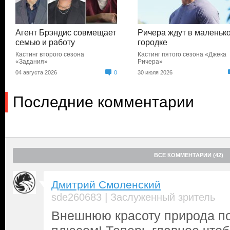
Агент Брэндис совмещает
Ричера ждут в маленьк
семью и работу
городке
Кастинг второго сезона
Кастинг пятого сезона «Джека
«Задания»
Ричера»
04 августа 2026
0
30 июля 2026
Последние комментарии
ВСЕ КОММЕНТАРИИ (42)
Дмитрий Смоленский
|
sde260683
Заслуженный зритель
Внешнюю красоту природа по