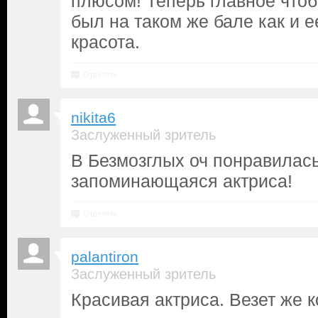
плюсом! Теперь главное чтоб
был на таком же бале как и 
красота.
Ответить
nikita6
Заслуженный зритель
В Безмозглых оч понравилась
запоминающаяся актриса!
Ответить
palantiron
Заслуженный зритель
Красивая актриса. Везет же к