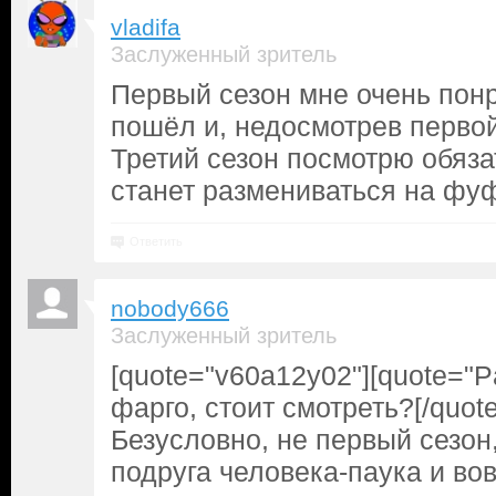
vladifa
Заслуженный зритель
Первый сезон мне очень понр
пошёл и, недосмотрев первой
Третий сезон посмотрю обяза
станет размениваться на фу
Ответить
nobody666
Заслуженный зритель
[quote="v60a12y02"][quote="P
фарго, стоит смотреть?[/quote
Безусловно, не первый сезон,
подруга человека-паука и вов