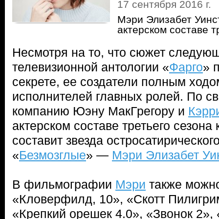
17 сентября 2016 г.
Мэри Элизабет Уинс
актерском составе т
Несмотря на то, что сюжет следую
телевизионной антологии «
Фарго
» 
секрете, ее создатели полным ходо
исполнителей главных ролей. По св
компанию Юэну МакГрегору и
Кэрр
актерском составе третьего сезон
составит звезда остросатирическог
«
Безмозглые
» —
Мэри Элизабет Уи
В фильмографии
Мэри
также можно
«Кловерфилд, 10», «Скотт Пилигрим
«Крепкий орешек 4.0», «Звонок 2»,