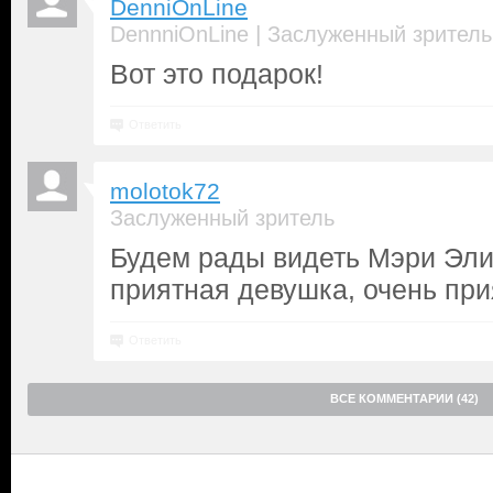
DenniOnLine
|
DennniOnLine
Заслуженный зритель
Вот это подарок!
Ответить
molotok72
Заслуженный зритель
Будем рады видеть Мэри Элиз
приятная девушка, очень при
Ответить
ВСЕ КОММЕНТАРИИ (42)