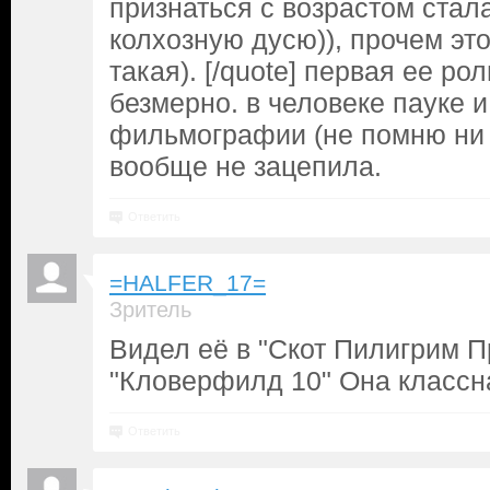
признаться с возрастом стал
колхозную дусю)), прочем эт
такая). [/quote] первая ее ро
безмерно. в человеке пауке и
фильмографии (не помню ни 
вообще не зацепила.
Ответить
=HALFER_17=
Зритель
Видел её в "Скот Пилигрим П
"Кловерфилд 10" Она классн
Ответить