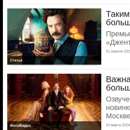
Таким
больш
Премь
«Джент
01 апреля 2024
Статья
Важна
больш
Озвуче
новинк
Москв
20 марта 2024 
Фото/Видео