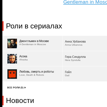
Gentleman in Mos
Роли в сериалах
Джентльмен в Москве
Анна Урбанова
A Gentleman in Moscow
Anna Urbanova
Асока
Гера Синдулла
Ahsoka
Hera Syndulla
Любовь, смерть и роботы
Гейл
Love, Death & Robots
Gail
ВСЕ РОЛИ (5)
Новости