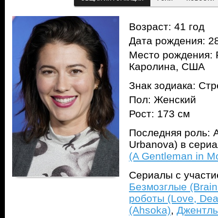
Возраст: 41 год
Дата рождения: 28
Место рождения: 
Каролина, США
Знак зодиака: Ст
Пол: Женский
Рост: 173 см
Последняя роль: 
Urbanova) в сери
(A Gentleman in M
Сериалы с участ
Безмозглые (Brai
роботы (Love, Dea
(Ahsoka)
,
Джентль