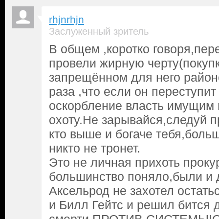
rhjnrhjn
Заслуженный зритель
В общем ,коротко говоря,пер
провели жирную черту(покуп
запрещённом для него район
раза ,что если он переступит
оскорбление власть имущим и
охоту.Не зарывайся,следуй п
кто выше и богаче тебя,больш
никто не тронет.
Это не личная прихоть проку
большинство поняло,были и 
Аксельрод не захотел остатьс
и Билл Гейтс и решил бится 