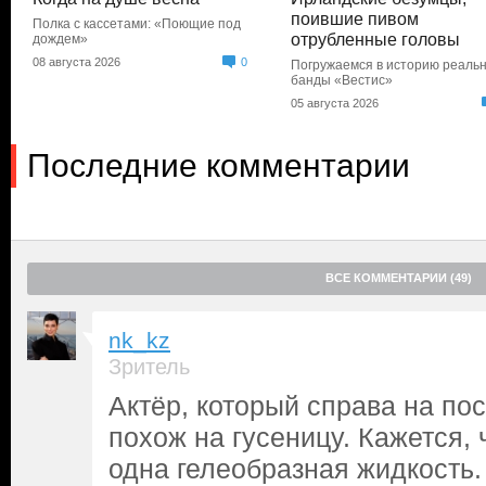
поившие пивом
Полка с кассетами: «Поющие под
отрубленные головы
дождем»
08 августа 2026
0
Погружаемся в историю реаль
банды «Вестис»
05 августа 2026
Последние комментарии
ВСЕ КОММЕНТАРИИ (49)
nk_kz
Зритель
Актёр, который справа на пос
похож на гусеницу. Кажется, 
одна гелеобразная жидкость.