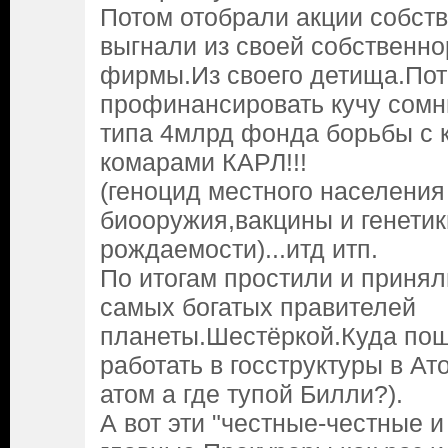
Потом отобрали акции собст
выгнали из своей собственн
фирмы.Из своего детища.Пот
профинансировать кучу сом
типа 4млрд фонда борьбы с 
комарами КАРЛ!!!
(геноцид местного населени
биооружия,вакцины и генети
рождаемости)...итд итп.
По итогам простили и приня
самых богатых правителей
планеты.Шестёркой.Куда по
работать в госструктуры в Ат
атом а где тупой Билли?).
А вот эти "честные-честные 