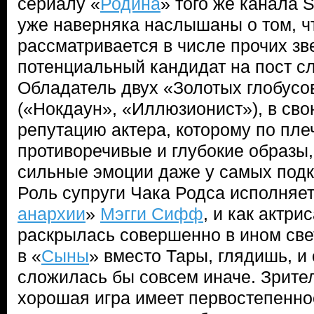
сериалу «
Родина
» того же канала 
уже наверняка наслышаны о том, ч
рассматривается в числе прочих зв
потенциальный кандидат на пост с
Обладатель двух «Золотых глобус
(«Нокдаун», «Иллюзионист»), в сво
репутацию актера, которому по пле
противоречивые и глубокие образ
сильные эмоции даже у самых подк
Роль супруги Чака Родса исполняет
анархии
»
Мэгги Сифф
, и как актри
раскрылась совершенно в ином све
в «
Сыны
» вместо Тары, глядишь, и
сложилась бы совсем иначе. Зрите
хорошая игра имеет первостепенно