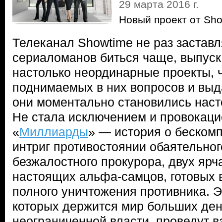
29 марта 2016 г.
Новый проект от Sho
Телеканал Showtime не раз застав
сериаломанов биться чаще, выпуск
настолько неординарные проекты, ч
поднимаемых в них вопросов и в
они моментально становились нас
Не стала исключением и провокац
«
Миллиарды
» — история о беском
интриг противостоянии обаятельно
безжалостного прокурора, двух ярч
настоящих альфа-самцов, готовых в
полного уничтожения противника. Э
которых держится мир больших ден
неограниченной власти, проведут 