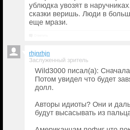
ублюдка увозят в наручниках.
сказки веришь. Люди в больш
еще мрази.
Ответить
rhjnrhjn
Заслуженный зритель
Wild3000 писал(а): Сначал
Потом увидел что будет зав
долл.
Авторы идиоты? Они и дал
будут высасывать из пальц
Американцам пофиг что по