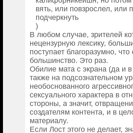
калифорникейшн, но потом
вять, или повзрослел, или 
подчеркнуть
)
В любом случае, зрителей к
нецензурную лексику, больши
поступает благоразумно, что
большинство. Это раз.
Обилие мата с экрана (да и 
также на подсознательном ур
необоснованного агрессивног
сексуального характера в от
стороны, а значит, отвращен
создателям контента, и в цел
материалу.
Если Лост этого не делает, зн