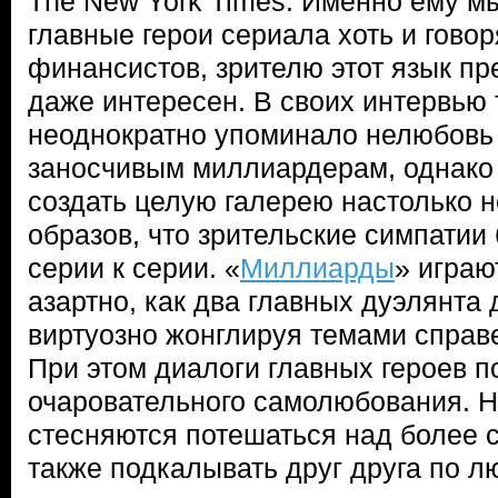
The New York Times. Именно ему мы
главные герои сериала хоть и говор
финансистов, зрителю этот язык пр
даже интересен. В своих интервью 
неоднократно упоминало нелюбовь 
заносчивым миллиардерам, однако 
создать целую галерею настолько 
образов, что зрительские симпатии 
серии к серии. «
Миллиарды
» играю
азартно, как два главных дуэлянта 
виртуозно жонглируя темами справ
При этом диалоги главных героев п
очаровательного самолюбования. Ни
стесняются потешаться над более 
также подкалывать друг друга по л