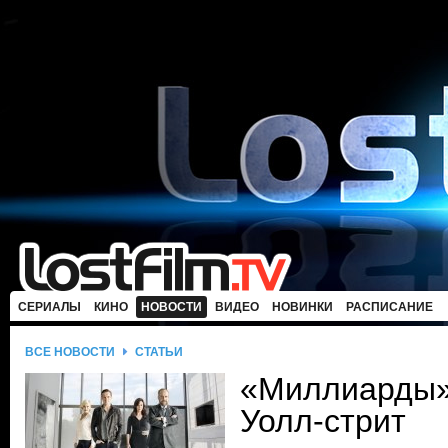
СЕРИАЛЫ
КИНО
НОВОСТИ
ВИДЕО
НОВИНКИ
РАСПИСАНИЕ
ВСЕ НОВОСТИ
СТАТЬИ
«Миллиарды»
Уолл-стрит