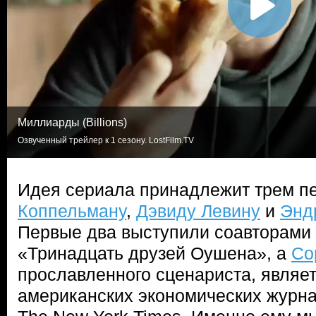
Миллиарды (Billions)
Озвученный трейлер к 1 сезону. LostFilm.TV
Идея сериала принадлежит трем п
Коппельману
,
Дэвиду Левину
и
Энд
Первые два выступили соавторами
«Тринадцать друзей Оушена», а
Со
прославленного сценариста, являе
американских экономических журна