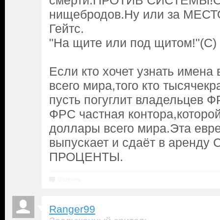
смерти.ПРОТИВ СИСТЕМЫ!Он
нищебродов.Ну или за МЕСТ
Гейтс.
"На щите или под щитом!"(С)
Если кто хочет узнать имена
всего мира,того кто тысячекр
пусть погуглит владельцев 
ФРС частная контора,которо
доллары всего мира.Эта евре
выпускает и сдаёт в аренду
ПРОЦЕНТЫ.
Ответить
Ranger99