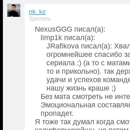
nk_kz
Зритель
NexusGGG писал(а):
limp1k писал(а):
JRafikova писал(а): Хва
огромнейшее спасибо за
сериала :) (а то с матам
то и прикольно). так де
удачи и успехов команде
нашу жизнь краше ;)
Без мата смотреть не инт
Эмоциональная составля
пропадет.
Я тоже так думал когда смо