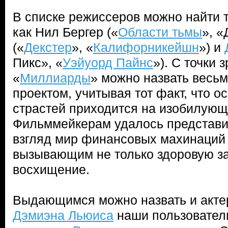
В списке режиссеров можно найти 
как Нил Бергер («
Области тьмы
», «
(«
Декстер
», «
Калифорникейшн
») и
Пикс», «
Уэйуорд Пайнс
»). С точки
«
Миллиарды
» можно назвать весь
проектом, учитывая тот факт, что о
страстей приходится на изобилующ
Фильммейкерам удалось представи
взгляд мир финансовых махинаций
вызывающим не только здоровую за
восхищение.
Выдающимся можно назвать и акте
Дэмиэна Льюиса
наши пользовател