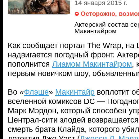
14 января 2015 г.
Осторожно, возмо
Актерский состав с
Макинтайром
Как сообщает портал The Wrap, на 
надвигается погодный фронт. Актер
пополнится
Лиамом Макинтайром
,
первым новичком шоу, объявленным
Во «
Флэше
»
Макинтайр
воплотит об
вселенной комиксов DC — Погодног
Марк Мэрдон, который способен упр
Централ-сити злодей возвращается,
смерть брата Клайда, которого уби
детектив Джо Уэст (
Джесси Л. Март