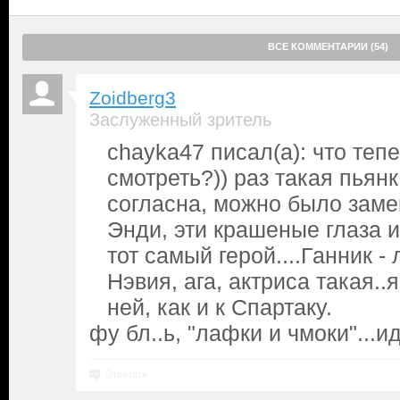
ВСЕ КОММЕНТАРИИ (54)
Zoidberg3
Заслуженный зритель
chayka47 писал(а): что теп
смотреть?)) раз такая пьянк
согласна, можно было заме
Энди, эти крашеные глаза и
тот самый герой....Ганник -
Нэвия, ага, актриса такая..
ней, как и к Спартаку.
фу бл..ь, "лафки и чмоки"...и
Ответить