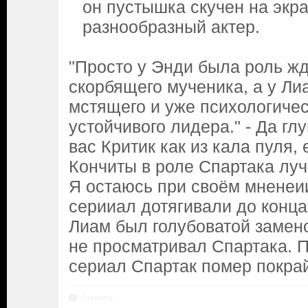
он пустышка скучен на экр
разнообразный актер.
"Просто у Энди была роль ж
скорбящего мученика, а у Л
мстящего и уже психологиче
устойчивого лидера." - Да глу
вас Критик как из кала пуля,
Кончиты в роле Спартака луч
Я остаюсь при своём мненеии
серииал дотягивали до конца
Лиам был голубоватой замено
не просматривал Спартака. 
сериал Спартак помер покра
Ответить