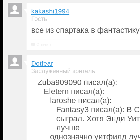
kakashi1994
Гость
все из спартака в фантастику
Ответить
Dotfear
Заслуженный зритель
Zuba909090 писал(а):
Eletern писал(а):
laroshe писал(а):
Fantasy3 писал(а): В 
сыграл. Хотя Энди Уи
лучше
однозначно уитфилд луч