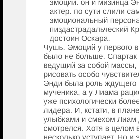
эмоции. он и мизинца Эн
актер. по сути слили с
эмоциональный персона
пиздастрадальческий Кр
достоин Оскара.
Чушь. Эмоций у первого в
было не больше. Спартак 
ведущий за собой массы, 
рисовать особо чувствите
Энди была роль ждущего 
мученика, а у Лиама рац
уже психологически более
лидера. И, кстати, в план
улыбками и смехом Лиам
смотрелся. Хотя в целом 
несколько уступает. Но и 