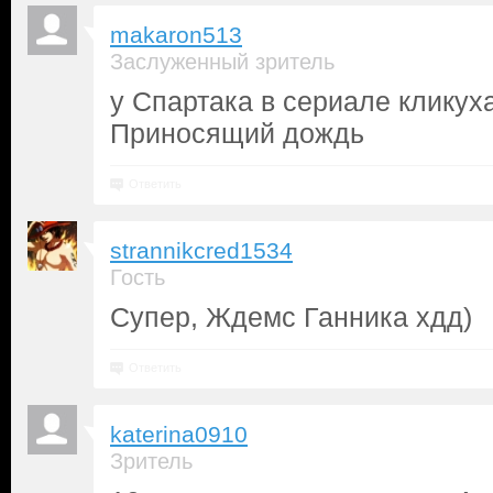
makaron513
Заслуженный зритель
у Спартака в сериале кликух
Приносящий дождь
Ответить
strannikcred1534
Гость
Супер, Ждемс Ганника хдд)
Ответить
katerina0910
Зритель