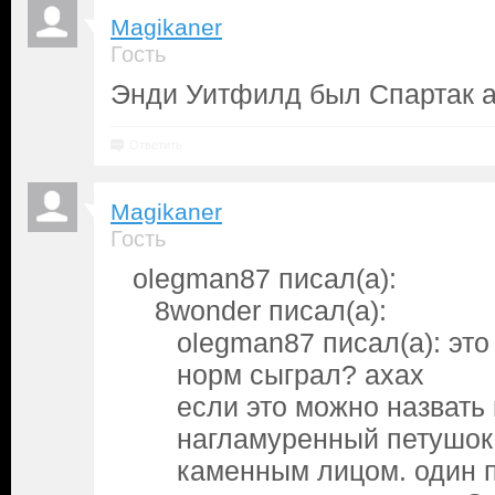
Magikaner
Гость
Энди Уитфилд был Спартак а 
Ответить
Magikaner
Гость
olegman87 писал(а):
8wonder писал(а):
olegman87 писал(а): это
норм сыграл? ахах
если это можно назвать 
нагламуренный петушок 
каменным лицом. один п