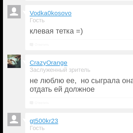
Vodka0kosovo
Гость
клевая тетка =)
Ответить
CrazyOrange
Заслуженный зритель
не люблю ее, но сыграла он
отдать ей должное
Ответить
gt500kr23
Гость