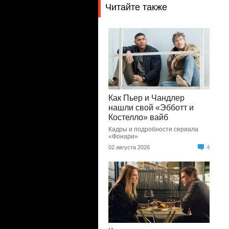
Читайте также
Как Пьер и Чандлер
нашли свой «Эбботт и
Костелло» вайб
Кадры и подробности сериала
«Фонари»
02 августа 2026
4