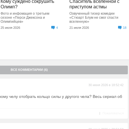
Кому суждено сокрушить
Спаситель вселенной с
Олимп?
приступом астмы
Фото и инфомация о третьем
Озвученный тизер комедии
сезоне «Перси Джексона и
«Стюарт Блум не смог спасти
Олимпийцев»
вселенную»
25 июля 2026
4
21 июля 2026
18
ВСЕ КОММЕНТАРИИ (6)
30 июня 2026 в 18:52:42
дному челу отобрать кольцо силы у другого чела? Весь сериал об
|
Пожаловаться