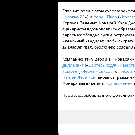
Главные роли в этом супергеройск
«
Уловка-22
») и
Аарон Пьер
(«
Крипт
Корпуса Зеленых Фонарей Хэла Джо
сценаристы вдохновлялись образом
персонаж обладал сухим остроумие
идеальный кандидат, чтобы сыграть
выглядит так, будто его создали 
Компанию этим двоим в «Фонарях»
Диллахант
(«
Бойтесь ходячих мерт
Томсен
(«
Черный список
»),
Николь 
Нэйтан Филлион
, вновь сыгравший 
Фонаря мы видела в «
Супермене
» 
Премьера амбициозного дополнения