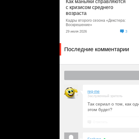
Как маньяки справляются
с кризисом среднего
возраста
Кадры второго сезона «Декстера:
Воскрешение»
29 июля 2026
3
Последние комментарии
reg-me
Заслуженный зритель
Так сериал о том, как о
этом будет?
Ответить