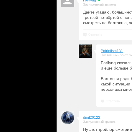
Farilyng
Заслуженный зритель
Дайте угадаю, большинст
третьей-четвёртой с не
смотреть на болтовню, 
Ответить
Patriotism131
Постоянный зритель
Farilyng сказал
и ещё больше б
Болтовня ради 
какой ситуации 
персонажи много
Ответить
dmit20122
Заслуженный зритель
Ну этот трейлер смотрит