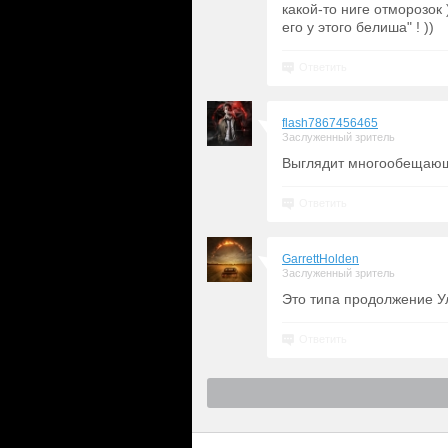
какой-то ниге отморозок 
его у этого белиша" ! ))
Ответить
flash7867456465
Заслуженный зритель
Выглядит многообещаю
Ответить
GarrettHolden
Заслуженный зритель
Это типа продолжение 
Ответить