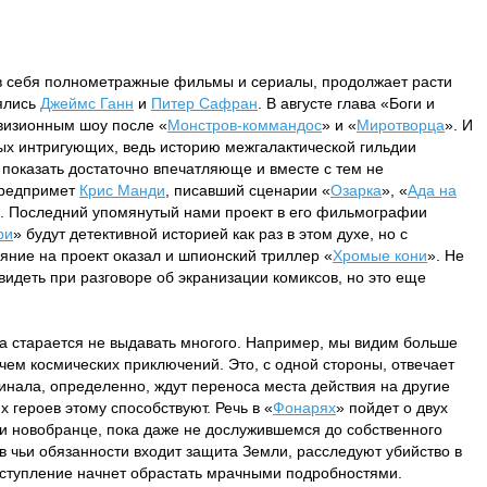
 себя полнометражные фильмы и сериалы, продолжает расти
зялись
Джеймс Ганн
и
Питер Сафран
. В августе глава «Боги и
визионным шоу после «
Монстров-коммандос
» и «
Миротворца
». И
мых интригующих, ведь историю межгалактической гильдии
показать достаточно впечатляюще и вместе с тем не
предпримет
Крис Манди
, писавший сценарии «
Озарка
», «
Ада на
. Последний упомянутый нами проект в его фильмографии
ри
» будут детективной историей как раз в этом духе, но с
ние на проект оказал и шпионский триллер «
Хромые кони
». Не
идеть при разговоре об экранизации комиксов, но это еще
а старается не выдавать многого. Например, мы видим больше
чем космических приключений. Это, с одной стороны, отвечает
инала, определенно, ждут переноса места действия на другие
 героев этому способствуют. Речь в «
Фонарях
» пойдет о двух
и новобранце, пока даже не дослужившемся до собственного
в чьи обязанности входит защита Земли, расследуют убийство в
еступление начнет обрастать мрачными подробностями.