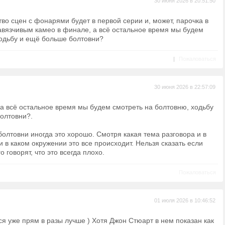
30 июня 2026 в 20:51:50
во сцен с фонарями будет в первой серии и, может, парочка в
навязчивым камео в финале, а всё остальное время мы будем
ходьбу и ещё больше болтовни?
|
Пожаловаться
30 июня 2026 в 22:57:09
: а всё остальное время мы будем смотреть на болтовню, ходьбу
олтовни?.
болтовни иногда это хорошо. Смотря какая тема разговора и в
и в каком окружении это все происходит. Нельзя сказать если
 говорят, что это всегда плохо.
Пожаловаться
01 июля 2026 в 10:46:52
ся уже прям в разы лучше ) Хотя Джон Стюарт в нем показан как