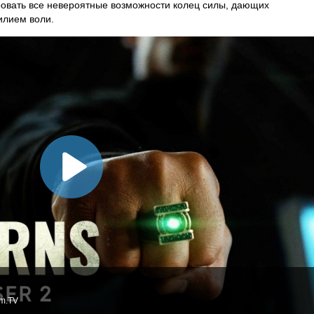
овать все невероятные возможности колец силы, дающих
илием воли.
lm.TV