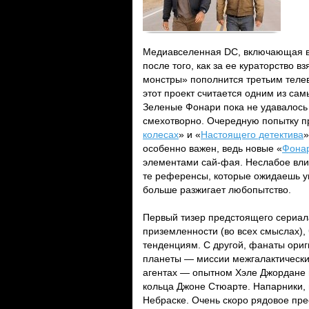
Медиавселенная DC, включающая в
после того, как за ее кураторство в
монстры» пополнится третьим теле
этот проект считается одним из са
Зеленые Фонари пока не удавалось 
смехотворно. Очередную попытку 
колесах
» и «
Настоящего детектива
»
особенно важен, ведь новые «
Фона
элементами сай-фая. Неслабое влия
те референсы, которые ожидаешь ув
больше разжигает любопытство.
Первый тизер предстоящего сериал
приземленности (во всех смыслах), 
тенденциям. С другой, фанаты ориг
планеты — миссии межгалактических
агентах — опытном Хэле Джордане 
кольца Джоне Стюарте. Напарники, 
Небраске. Очень скоро рядовое пр