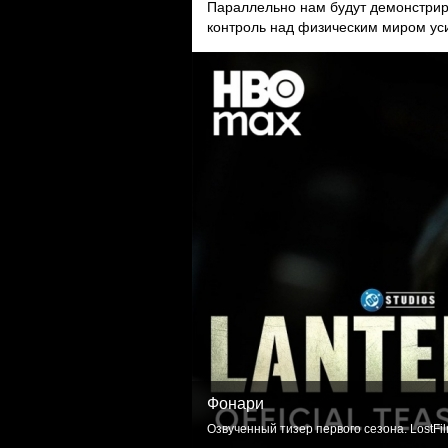
Параллельно нам будут демонстрир
контроль над физическим миром ус
Фонари
Озвученный тизер первого сезона. LostFi