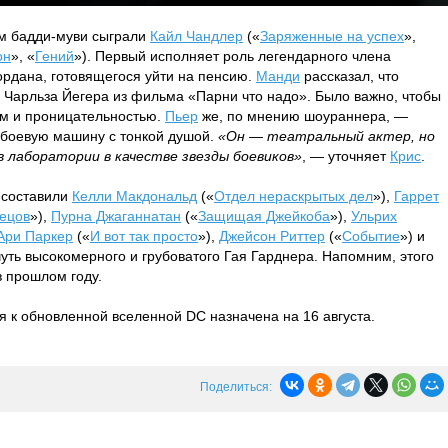
ом бадди-муви сыграли
Кайл Чандлер
(«
Заряженные на успех
»,
он
», «
Гений
»). Первый исполняет роль легендарного члена
рдана, готовящегося уйти на пенсию.
Манди
рассказал, что
 Чарльза Йегера из фильма «Парни что надо». Было важно, чтобы
м и проницательностью.
Пьер
же, по мнению шоураннера, —
 боевую машину с тонкой душой.
«Он — театральный актер, но
в лаборатории в качестве звезды боевиков»
, — уточняет
Крис
.
 составили
Келли Макдональд
(«
Отдел нераскрытых дел
»),
Гаррет
вецов
»),
Пурна Джаганнатан
(«
Защищая Джейкоба
»),
Ульрих
Ари Паркер
(«
И вот так просто
»),
Джейсон Риттер
(«
Событие
») и
чуть высокомерного и грубоватого Гая Гарднера. Напомним, этого
в прошлом году.
 к обновленной вселенной DC назначена на 16 августа.
Поделиться: