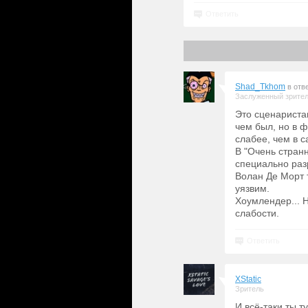
Ответить
Shad_Tkhom
в отв
Заслуженный зрите
Это сценариста
чем был, но в 
слабее, чем в 
В "Очень стран
специально раз
Волан Де Морт т
уязвим.
Хоумлендер... 
слабости.
Ответить
XStatic
Зритель
И всё-таки ты т