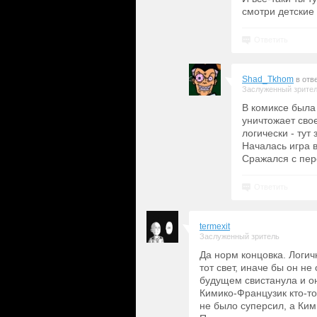
смотри детские
Ответить
Shad_Tkhom
в отв
Заслуженный зрите
В комиксе была 
уничтожает свое
логически - тут
Началась игра в
Сражался с пе
Ответить
termexit
Заслуженный зритель
Да норм концовка. Логич
тот свет, иначе бы он не
будущем свистанула и о
Кимико-Французик кто-то
не было суперсил, а Ки