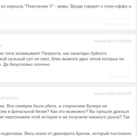
 из сериала "Поколение V" - живы. Вроде говорят о спин-оффе и
|
Пожаловаться
03 июня 2026 в 19:53:23
ль
два типа заламывают Патриота, как санитары буйного
ый сильный суп не смог, блин вывезти двух типов которых он
е. Да безусловно логично
Пожаловаться
03 июня 2026 в 20:54:58
ый зритель
ка. Вся семёрка была убита, а сторонники Бучера не
сем в финальной битве? Как это возможно? Вы пришли драться
м персонажем этой истории и не получили никакого урона? Так
 подоплека. Весь сезон от демократа Крипке, который постоянно