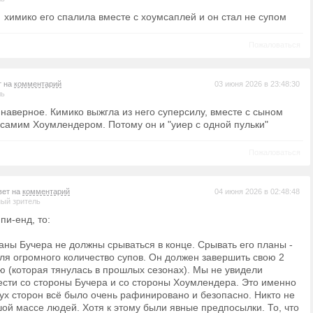
мико его спалила вместе с хоумсаплей и он стал не супом
Пожаловаться
т на
комментарий
03 июня 2026 в 23:48:30
ль
наверное. Кимико выжгла из него суперсилу, вместе с сыном
самим Хоумлендером. Потому он и "уиер с одной пульки"
Пожаловаться
вет на
комментарий
04 июня 2026 в 02:48:48
ый зритель
пи-енд, то:
ланы Бучера не должны срываться в конце. Срывать его планы -
для огромного количество супов. Он должен завершить свою 2
 (которая тянулась в прошлых сезонах). Мы не увидели
сти со стороны Бучера и со стороны Хоумлендера. Это именно
вух сторон всё было очень рафинировано и безопасно. Никто не
ой массе людей. Хотя к этому были явные предпосылки. То, что