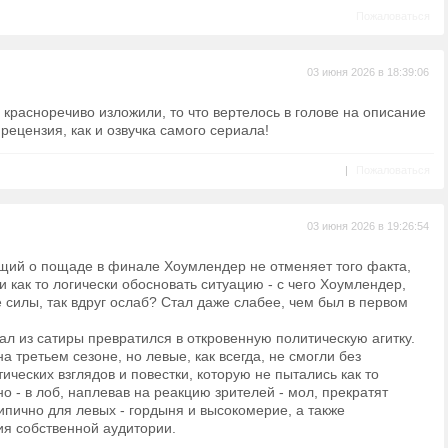
Пожаловаться
03 июня 2026 в 18:39:06
 красноречиво изложили, то что вертелось в голове на описание
ецензия, как и озвучка самого сериала!
|
Пожаловаться
03 июня 2026 в 19:26:54
щий о пощаде в финале Хоумлендер не отменяет того факта,
и как то логически обосновать ситуацию - с чего Хоумлендер,
силы, так вдруг ослаб? Стал даже слабее, чем был в первом
иал из сатиры превратился в откровенную политическую агитку.
а третьем сезоне, но левые, как всегда, не смогли без
ических взглядов и повестки, которую не пытались как то
но - в лоб, наплевав на реакцию зрителей - мол, прекратят
Типично для левых - гордыня и высокомерие, а также
ия собственной аудитории.