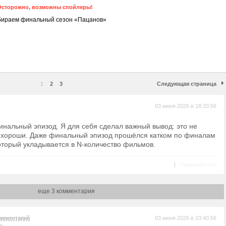
Осторожно, возможны спойлеры!
бираем финальный сезон «Пацанов»
1
2
3
Следующая страница
03 июня 2026 в 18:33:56
инальный эпизод. Я для себя сделал важный вывод: это не
 хороши. Даже финальный эпизод прошёлся катком по финалам
оторый укладывается в N-количество фильмов.
|
Пожаловаться
еще 3 комментария
омментарий
03 июня 2026 в 23:40:56
ль