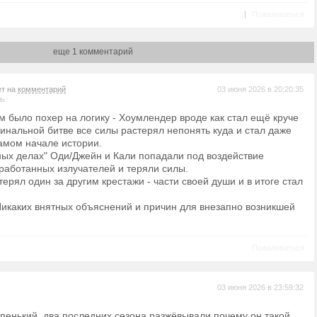
|
Пожаловаться
еще 1 комментарий
ет на
комментарий
03 июня 2026 в 20:20:35
ль
м было похер на логику - Хоумлендер вроде как стал ещё круче
финальной битве все силы растерял непонять куда и стал даже
самом начале истории.
ных делах" Оди/Джейн и Кали попадали под воздействие
работанных излучателей и теряли силы.
ерял один за другим крестажи - части своей души и в итоге стал
Никаких внятных объяснений и причин для внезапно возникшей
Пожаловаться
03 июня 2026 в 23:59:32
упенький, два последних сезона разжёвывали почему он такой...