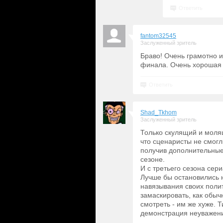
Ответить
fantom32545
Заслуженный зритель
Браво! Очень грамотно и
финала. Очень xорошая р
Ответить
Shad_Tkhom
Заслуженный зритель
Только скулящий и моля
что сценаристы не смогл
получив дополнительные 
сезоне.
И с третьего сезона сер
Лучше бы остановились н
навязывания своих полит
замаскировать, как обыч
смотреть - им же хуже. 
демонстрация неуважен