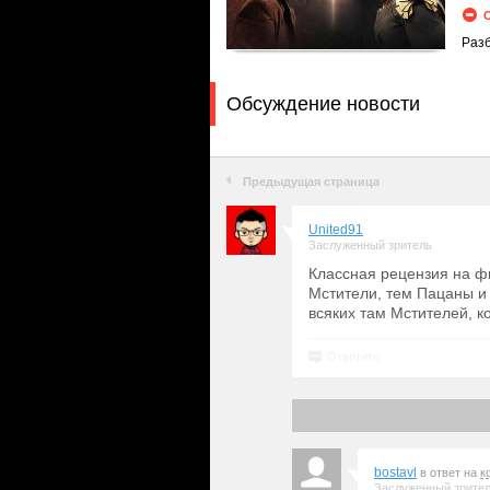
Раз
Обсуждение новости
Предыдущая страница
United91
Заслуженный зритель
Классная рецензия на ф
Мстители, тем Пацаны и
всяких там Мстителей, к
Ответить
bostavl
в ответ на
к
Заслуженный зрите