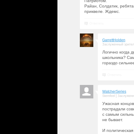
Патриотом.
Райан, Солдатик, ребята
приквеле. Ждемс.
Ответить
GarrettHolden
Заслуженный зрите
Логично когда 
школьника? Сам
гораздо сильне
Ответить
WatcherSeries
|
Stemfeel
Заслуженн
Ужасная концов
пострадали сов
с самым сильны
не бывает.
И политическая