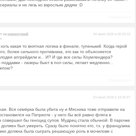
 сериалы и не лезь ко взрослым дядям :D
Пожаловаться
ет на
комментарий
04 июня 2026 в 06:33:23
ль
хоть какая то внятная логика в финале, тупенький. Когда герой
го, более сильного противника, это как то объясняется
 злодея апгрейдили и... И? И где все силы Хоумлендера?
 поддавки - лазеры бьют в пол силы, летает медленно...
репою?
Пожаловаться
03 июня 2026 в 19:30:47
ная. Вся семёрка была убита ну и Мясника тоже отправили на
 остановился на Патриоте - у него бы всё равно фляга в
н совершил бы геноцид супов. Мудрец стала обычной. В парочке
 должен был умереть. Сразу было понятно кто, т.к. у французика
мико должна была сыграть решающую роль в мочилове с