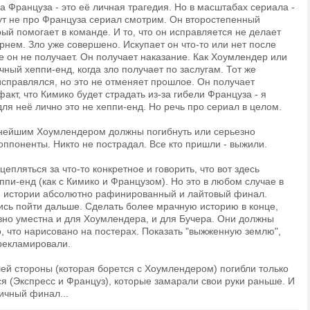
а Француза - это её личная трагедия. Но в масштабах сериала -
тут не про Француза сериал смотрим. Он второстепенный
ый помогает в команде. И то, что он исправляется не делает
рнем. Зло уже совершено. Искупает он что-то или нет после
е он не получает. Он получает наказание. Как Хоумлендер или
чный хеппи-енд, когда зло получает по заслугам. Тот же
исправлялся, но это не отменяет прошлое. Он получает
факт, что Кимико будет страдать из-за гибели Француза - я
для неё лично это не хеппи-енд. Но речь про сериал в целом.
льнейшим Хоумлендером должны погибнуть или серьезно
оппоненты. Никто не пострадал. Все кто пришли - выжили.
епляться за что-то конкретное и говорить, что вот здесь
ппи-енд (как с Кимико и Французом). Но это в любом случае в
 истории абсолютно рафинированный и лайтовый финал.
ись пойти дальше. Сделать более мрачную историю в конце,
вно уместна и для Хоумлендера, и для Бучера. Они должны
о, что нарисовано на постерах. Показать "выжженную землю",
 рекламировали.
шей стороны (которая борется с Хоумлендером) погибли только
 (Экспресс и Француз), которые замарали свои руки раньше. И
ичный финал...