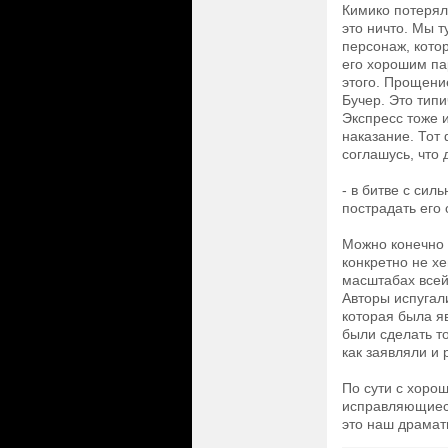
Кимико потерял
это ничто. Мы 
персонаж, котор
его хорошим па
этого. Прощени
Бучер. Это типи
Экспресс тоже 
наказание. Тот 
соглашусь, что 
- в битве с си
пострадать его 
Можно конечно ц
конкретно не хе
масштабах всей
Авторы испугал
которая была я
были сделать т
как заявляли и
По сути с хоро
исправляющиеся
это наш драмат