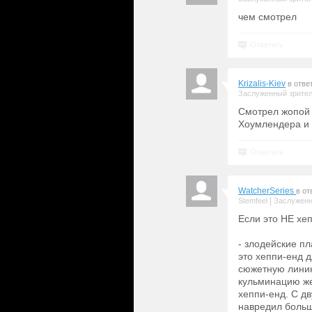
чем смотрел хи
Ответить
Krizalis-Kiev
в отве
Заслуженный зрите
Смотрел жопой 
Хоумлендера и 
Ответить
WatcherSeries
в от
|
Stemfeel
Заслуженн
Если это НЕ хеп
- злодейские п
это хеппи-енд 
сюжетную линию
кульминацию же
хеппи-енд. С д
навредил больш