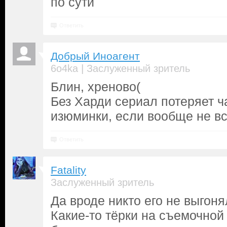
по сути
Ответить
Добрый Иноагент
|
6o4ka
Заслуженный зритель
Блин, хреново(
Без Харди сериал потеряет ч
изюминки, если вообще не в
Ответить
Fatality
Заслуженный зритель
Да вроде никто его не выгоня
Какие-то тёрки на съемочной