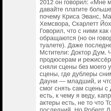
2012 он говорил: «Мне 
давайте платите больше
почему Криса Эванс, М
Хемсвора, Скарлетт Йох
Говорил, что с ними как
обращаются (но он говор
туалете). Даже последн
Мстители: Доктор Дум. 
продюсерам и режиссёру
сняли сцены без моего у
сцены, где дублеры сни
Дауни — младший, и что
смог снять сам сцены с
есть, к чему я веду, ка
актеры есть, не то что 
последний. Но Роберт 