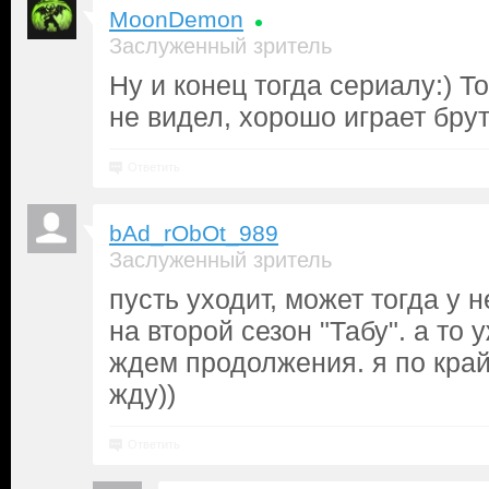
MoonDemon
Заслуженный зритель
Ну и конец тогда сериалу:) Т
не видел, хорошо играет бру
Ответить
bAd_rObOt_989
Заслуженный зритель
пусть уходит, может тогда у 
на второй сезон "Табу". а то 
ждем продолжения. я по кра
жду))
Ответить