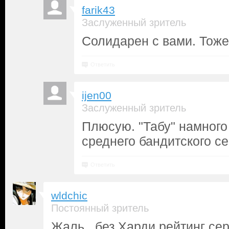
farik43
Заслуженный зритель
Солидарен с вами. Тоже
Ответить
ijen00
Заслуженный зритель
Плюсую. "Табу" намного
среднего бандитского с
Ответить
wldchic
Постоянный зритель
Жаль.. без Харди рейтинг се