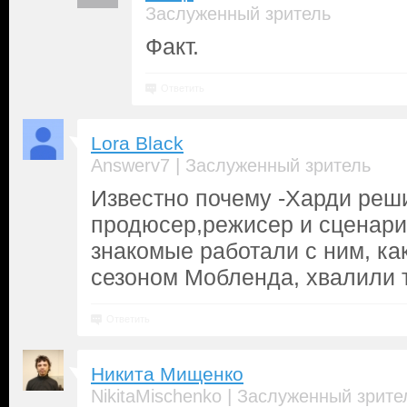
Заслуженный зритель
Факт.
Ответить
Lora Black
|
Answerv7
Заслуженный зритель
Известно почему -Харди реши
продюсер,режисер и сценарис
знакомые работали с ним, ка
сезоном Мобленда, хвалили т
Ответить
Никита Мищенко
|
NikitaMischenko
Заслуженный зрите