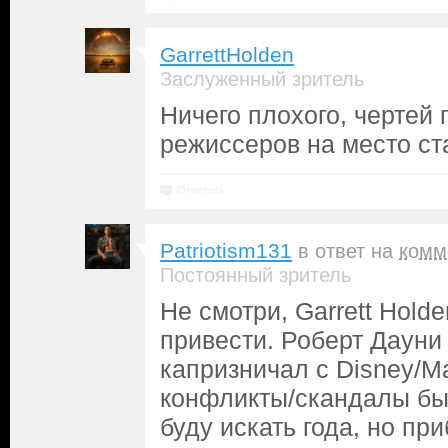
GarrettHolden
Заслуженный зритель
Ничего плохого, чертей
режиссеров на место ст
Ответить
Patriotism131
в ответ на
комм
Постоянный зритель
Не смотри, Garrett Hold
привести. Роберт Дауни
капризничал с Disney/Ma
конфликты/скандалы был
буду искать года, но пр