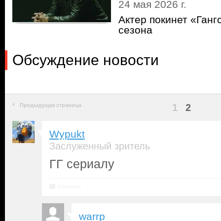
24 мая 2026 г.
Актер покинет «Ганг
сезона
Обсуждение новости
Предыдущая страница
1
2
Wypukt
Заслуженный зритель
ГГ сериалу
Ответить
warrp