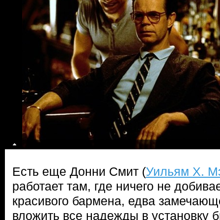
Есть еще Донни Смит (
Уильям Х. М
работает там, где ничего не добива
красивого бармена, едва замечающе
вложить все надежды в установку б