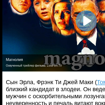
Магнолия
Озвученный трейлер фильма. LostFilm.TV
Сын Эрла, Фрэнк Ти Джей Маки (
То
близкий кандидат в злодеи. Он веде
мужчин с оскорбительными лозунга
неуверенность и печаль витают вок