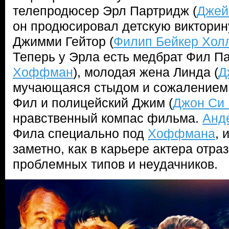
телепродюсер Эрл Партридж (
Джей
он продюсировал детскую викторину
Джимми Гейтор (
Филип Бейкер Хол
Теперь у Эрла есть медбрат Фил Па
Хоффман
), молодая жена Линда (
Д
мучающаяся стыдом и сожалением,
Фил и полицейский Джим (
Джон Си
нравственный компас фильма.
Анд
Фила специально под
Хоффмана
, 
заметно, как в карьере актера отра
проблемных типов и неудачников.