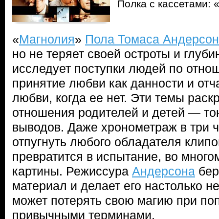
Полка с кассетами:
«
Магнолия
»
Пола Томаса Андерсо
но не теряет своей остроты и глуби
исследует поступки людей по отно
принятие любви как данности и отч
любви, когда ее нет. Эти темы рас
отношения родителей и детей — тон
выводов. Даже хронометраж в три 
отпугнуть любого обладателя клип
превратится в испытание, во много
картины. Режиссура
Андерсона
бер
материал и делает его настолько н
может потерять свою магию при поп
привычными терминами.