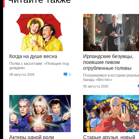
Когда на душе весна
Ирландские безумцы,
поившие пивом
Полка с кассетами: «Поющие под
отрубленные головы
дождем»
08 августа 2026
0
Погружаемся в историю реаль
банды «Вестис»
05 августа 2026
Актеры одной роли
Старые друзья, новый