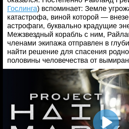
Гослинга
) вспоминает: Земле угрож
катастрофа, виной которой — внез
астрофаги, буквально крадущие эн
Межзвездный корабль с ним, Райла
членами экипажа отправлен в глуб
найти решение для спасения родно
половины человечества от вымиран