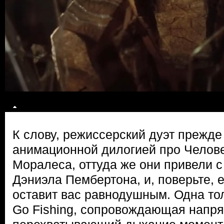
К слову, режиссерский дуэт прежде
анимационной дилогией про Челов
Моралеса, оттуда же они привели с
Дэниэла Пембертона, и, поверьте, е
оставит вас равнодушным. Одна то
Go Fishing, сопровождающая напр