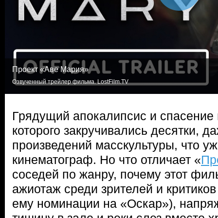
Проект «Аве Мария»
Озвученный трейлер фильма. LostFilm.TV
Грядущий апокалипсис и спасение 
которого закручивались десятки, д
произведений масскультуры, что уж
кинематограф. Но что отличает «
Пр
соседей по жанру, почему этот фил
ажиотаж среди зрителей и критиков
ему номинации на «Оскар»), напр