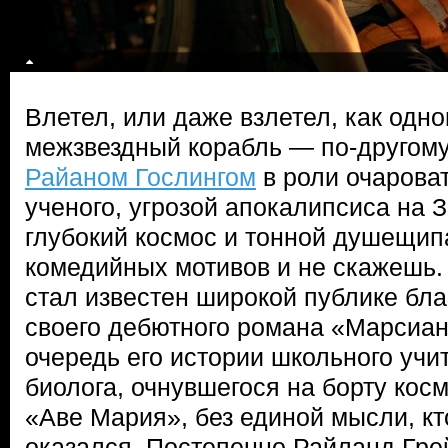
Влетел, или даже взлетел, как одн
межзвездный корабль — по-другому
Райаном Гослингом
в роли очароват
ученого, угрозой апокалипсиса на 
глубокий космос и тонной душещип
комедийных мотивов и не скажешь.
стал известен широкой публике бл
своего дебютного романа «Марсиан
очередь его истории школьного учи
биолога, очнувшегося на борту кос
«Аве Мария», без единой мысли, кто
оказался. Постепенно Райланд Грей