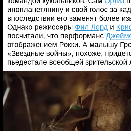
командой кукольников. Сам
Ортиз
п
инопланетянину и свой голос за кад
впоследствии его заменят более из
Однако режиссеры
Фил Лорд
и
Кри
посчитали, что перформанс
Джейм
отображением Рокки. А малышу Гр
«Звездные войны», похоже, придетс
пьедестале всеобщей зрительской 