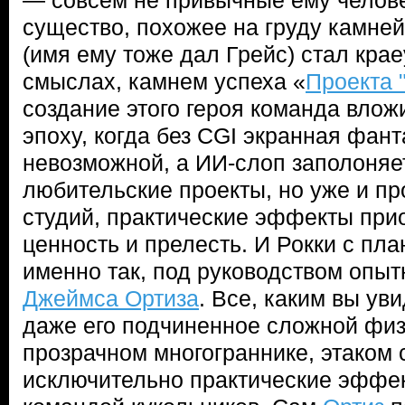
— совсем не привычные ему челове
существо, похожее на груду камней
(имя ему тоже дал Грейс) стал крае
смыслах, камнем успеха «
Проекта 
создание этого героя команда влож
эпоху, когда без CGI экранная фан
невозможной, а ИИ-слоп заполоняет
любительские проекты, но уже и п
студий, практические эффекты при
ценность и прелесть. И Рокки с пл
именно так, под руководством опыт
Джеймса Ортиза
. Все, каким вы ув
даже его подчиненное сложной физ
прозрачном многограннике, этаком
исключительно практические эффе