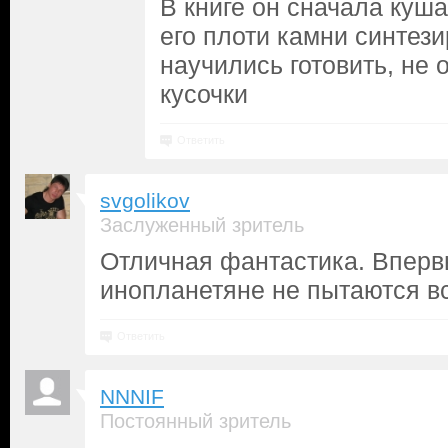
В книге он сначала куша
его плоти камни синтез
научились готовить, не о
кусочки
Ответить
svgolikov
Заслуженный зритель
Отличная фантастика. Вперв
инопланетяне не пытаются вс
Ответить
NNNIF
Постоянный зритель