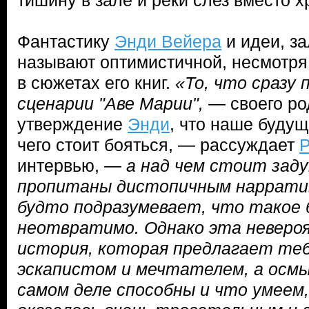
тишину в зале и реки слез вместо 
Фантастику
Энди Вейера
и идеи, з
называют оптимистичной, несмотря
в сюжетах его книг.
«То, что сразу 
сценарии "Аве Марии",
— своего ро
утверждение
Энди
, что наше будущ
чего стоит бояться, — рассуждает
интервью, —
а над чем стоит зад
пропитаны дистопичным нарратив
будто подразумевает, что такое
неотвратимо. Однако эта неверо
история, которая предлагает те
эскапистом и мечтателем, а осмы
самом деле способны и что умеем