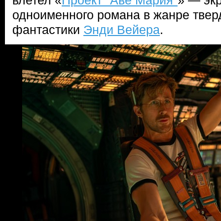
влетел «
Проект "Аве Мария"
» — эк
одноименного романа в жанре твер
фантастики
Энди Вейера
.