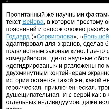
Пропитанный же научными фактам
текст
Вейера
, в котором простому 
пояснений и сносок сложно разобр
Годдард
(«
Сорвиголова
», «
Большой
адаптировал для экранов, сделав 
подвластным законам кино. Где-то 
комедийности, где-то научные обо
«дегидрированы» и разложены по 
двухминутным контейнерам экранно
истории остается такой же, какой 
героическая, приключенческая, тро
душещипательная. И с верой как в ч
отдельных индивидуумов, даже есл