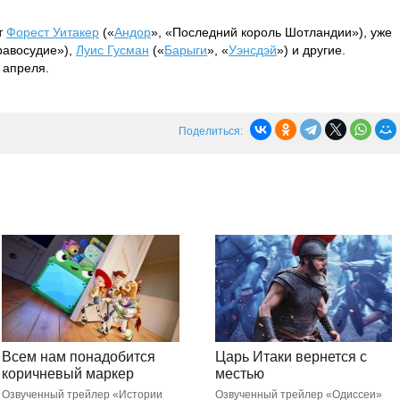
т
Форест Уитакер
(«
Андор
», «Последний король Шотландии»), уже
равосудие»),
Луис Гусман
(«
Барыги
», «
Уэнсдэй
») и другие.
5 апреля.
Поделиться:
Всем нам понадобится
Царь Итаки вернется с
коричневый маркер
местью
Озвученный трейлер «Истории
Озвученный трейлер «Одиссеи»