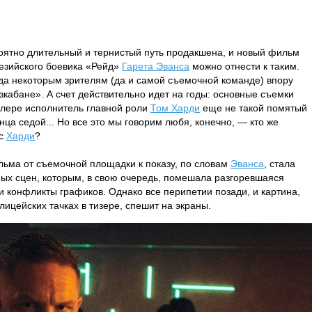
оятно длительный и тернистый путь продакшена, и новый фильм
незийского боевика «Рейд»
Гарета Эванса
можно отнести к таким.
ода некоторым зрителям (да и самой съемочной команде) впору
 Азкабане». А счет действительно идет на годы: основные съемки
йлере исполнитель главной роли
Том Харди
еще не такой помятый
нца седой... Но все это мы говорим любя, конечно, — кто же
 с
Харди
?
льма от съемочной площадки к показу, по словам
Эванса
, стала
ых сцен, которым, в свою очередь, помешала разгоревшаяся
 и конфликты графиков. Однако все перипетии позади, и картина,
лицейских тачках в тизере, спешит на экраны.