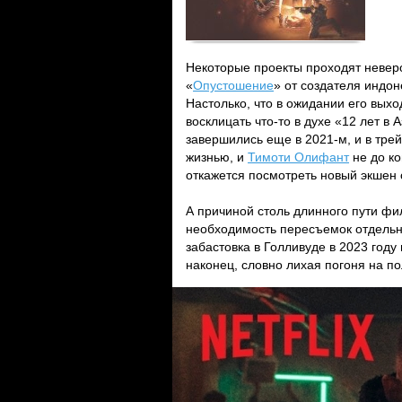
Некоторые проекты проходят невер
«
Опустошение
» от создателя индо
Настолько, что в ожидании его вых
восклицать что-то в духе «12 лет в
завершились еще в 2021-м, и в тре
жизнью, и
Тимоти Олифант
не до ко
откажется посмотреть новый экшен
А причиной столь длинного пути фи
необходимость пересъемок отдельн
забастовка в Голливуде в 2023 году
наконец, словно лихая погоня на по