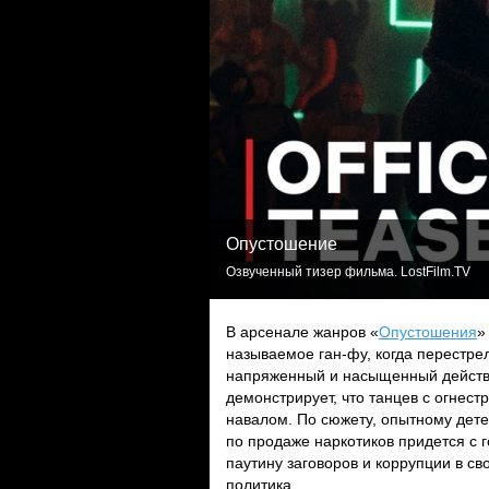
Опустошение
Озвученный тизер фильма. LostFilm.TV
В арсенале жанров «
Опустошения
»
называемое ган-фу, когда перестрел
напряженный и насыщенный действо
демонстрирует, что танцев с огнес
навалом. По сюжету, опытному детек
по продаже наркотиков придется с 
паутину заговоров и коррупции в св
политика.