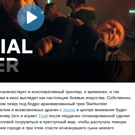
 наличествует и конспиративный триллер, и криминал, и так
ки в кино выглядят как настоящие боевые искусства. Собственно,
м тизер под бодро аранжированный трек Starburster
трелом и всевозможных драчек с
Харди
в центре внимания будет
тиву (его и играет
Том
) после неудачно спланированной сделки
головой погрузиться в преступный мир, чтобы распутать темную
оем городе и при этом спасти исчезнувшего сына некоего