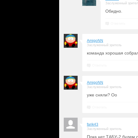
Заслуженный зрите
Обидно.
Ответить
AmigoNN
Заслуженный зритель
команда хорошая собрал
Ответить
AmigoNN
Заслуженный зритель
уже сняли? Оо
Ответить
farik43
Заслуженный зритель
Пока нет ТАБУ-2 будем