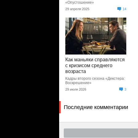
«Опустошение»
29 апреля 2025
14
Как маньяки справляются
с кризисом среднего
возраста
Кадры второго сезона «Декстера:
Воскрешение»
29 июля 2026
3
Последние комментарии