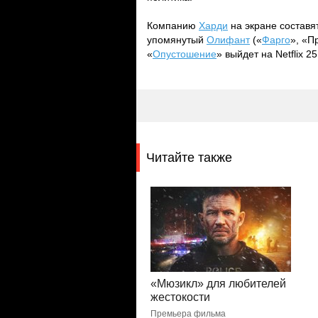
Компанию
Харди
на экране составя
упомянутый
Олифант
(«
Фарго
», «П
«
Опустошение
» выйдет на Netflix 2
Читайте также
«Мюзикл» для любителей
жестокости
Премьера фильма