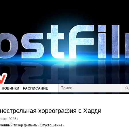
НОВИНКИ
РАСПИСАНИЕ
нестрельная хореография с Харди
арта 2025 г.
ученный тизер фильма «Опустошение»