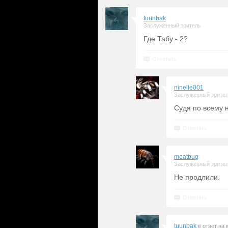
tuunbak
Заслуженный зритель
Где Табу - 2?
Ответить
ninelle001
Заслуженный зрите
Судя по всему 
Ответить
meatbug
Заслуженный зрите
Не продлили.
Ответить
tuunbak
в ответ на