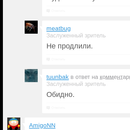
Ответить
meatbug
Заслуженный зритель
Не продлили.
Ответить
tuunbak
в ответ на
комментар
Заслуженный зритель
Обидно.
Ответить
AmigoNN