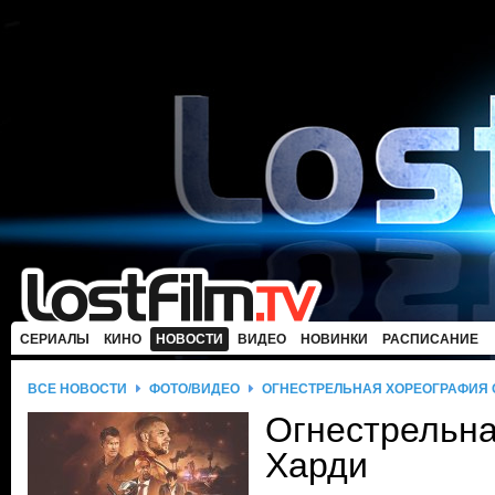
СЕРИАЛЫ
КИНО
НОВОСТИ
ВИДЕО
НОВИНКИ
РАСПИСАНИЕ
ВСЕ НОВОСТИ
ФОТО/ВИДЕО
ОГНЕСТРЕЛЬНАЯ ХОРЕОГРАФИЯ 
Огнестрельна
Харди