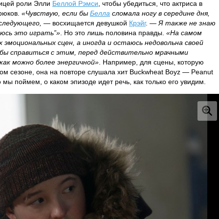
ницей роли Элли
Беллой Рэмси
, чтобы убедиться, что актриса в
рюков.
«Чувствую, если бы
Белла
сломала ногу в середине дня,
 следующего,
— восхищается девушкой
Крэйг
. —
Я также не знаю
боюсь это играть”»
. Но это лишь половина правды.
«На самом
х эмоциональных сцен, а иногда и остаюсь недовольна своей
бы справиться с этим, перед действительно мрачными
как можно более энергичной»
. Например, для сцены, которую
ом сезоне, она на повторе слушала хит Buckwheat Boyz — Peanut
 мы поймем, о каком эпизоде идет речь, как только его увидим.