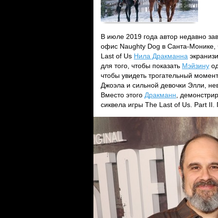
В июле 2019 года автор недавно з
офис Naughty Dog в Санта-Монике, 
Last of Us
Нила Дракманна
экранизи
для того, чтобы показать
Мэйзину
од
чтобы увидеть трогательный момент
Джоэла и сильной девочки Элли, не
Вместо этого
Дракманн
, демонстри
сиквела игры The Last of Us. Part II.