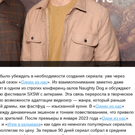
было убеждать в необходимости создания сериала: уже через
ый сезон «
Одних из нас
». Их взаимопонимание заметно даже
т в одном из строгих конференц-залов Naughty Dog и обсуждают
ю фестиваля SXSW с актерами. Эта связь переросла в творческое
ло возможности адаптации видеоигр — жанра, который раньше
й драмы, как фастфуд — изысканной кухни. В «
Одних из нас
»
ежду динамичным экшеном и тонким повествованием, что привело
ных зрителей. После премьеры в январе 2023 года «
Одни из нас
»
 и «
Игре в кальмара
» как один из немногих популярных сериалов,
 коллегам по цеху. За первые 90 дней сериал собрал в среднем