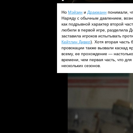
Но
Мэйзин
и
Дракманн
понимали, чт
Наряду с обычным давлением, возн
как подрывной характер второй ча
любили в первой игре, разделила Д
заставила игроков испытывать проти
Кейтлин Дивер
). Хотя вторая часть
провокации также вызвали каскад яр
всему, ее прохождение — настолько
времени, чем первая часть, что для
нескольких сезонов.