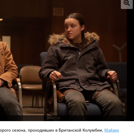
орого сезона, проходивших в Британской Колумбии,
Мэйзин