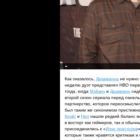
Как оказалось,
Дракманна
не нужно 
неделю дуэт представлял HBO перв
тогда, когда
Мэйзин
и
Дракманн
сидя
второй сезон сериала перед панель
партнерство, которое переосмысли
был таким же синонимом престижно
Крэйг
и
Нил
нашли редкий баланс м
в восторг как геймеров, так и обыч
присоединились к «
Игре престолов
»
которые также нравятся критикам и