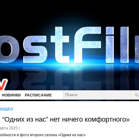
НОВИНКИ
РАСПИСАНИЕ
/ВИДЕО
 “Одних из нас” нет ничего комфортного»
арта 2025 г.
обности и фото второго сезона «Одних из нас»