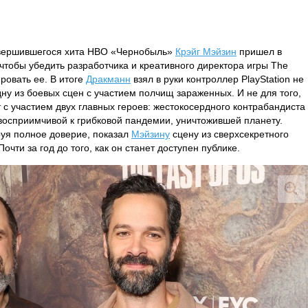
авершившегося хита HBO «Чернобыль»
Крэйг Мэйзин
пришел в
чтобы убедить разработчика и креативного директора игры The
ровать ее. В итоге
Дракманн
взял в руки контроллер PlayStation не
ну из боевых сцен с участием полчищ зараженных. И не для того,
 с участием двух главных героев: жестокосердного контрабандиста
восприимчивой к грибковой пандемии, уничтожившей планету.
руя полное доверие, показал
Мэйзину
сцену из сверхсекретного
 Почти за год до того, как он станет доступен публике.