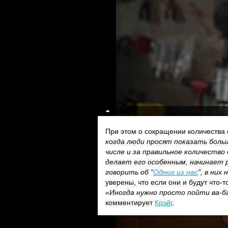
При этом о сокращении количества
когда люди просят показать боль
числе и за правильное количество
делает его особенным, начинает 
говорить об “
Одних из нас
”, в ни
уверены, что если они и будут что-т
«Иногда нужно просто пойти ва-ба
комментирует
Крэйг
.