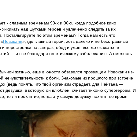
т к славным временам 90-х и 00-х, когда подобное кино
 хихикать над шутками героев и увлеченно следить за их
 Ностальгируете по этим временам? Тогда нам есть что
 «
Новокаин
», где главный герой, хоть далеко и не бесстрашный
 и перестрелки на завтрак, обед и ужин, все же окажется в
ытий — и все благодаря генетическому заболеванию. А смелость
обычной жизнью, еще в юности обзавелся прозвищем Новокаин из-
й нечувствительности к боли. Знакомые из прошлого при встрече
дох (ведь понять, что твой организм страдает, для Нейтана —
вот девушка, в которую он влюблен, считает тихоню супергероем. И
ар, то ли проклятие, когда эту самую девушку похитят во время