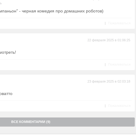
ль
мпаньон" - черная комедия про домашних роботов)
|
Пожаловаться
22 февраля 2025 в 01:06:25
мотреть!
|
Пожаловаться
23 февраля 2025 в 02:03:18
оватто
|
Пожаловаться
ВСЕ КОММЕНТАРИИ (9)