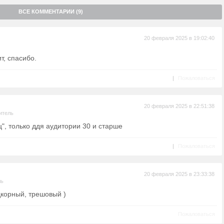
ВСЕ КОММЕНТАРИИ (9)
20 февраля 2025 в 19:02:40
т, спасибо.
|
Пожаловаться
20 февраля 2025 в 22:51:38
итель
, только ддя аудитории 30 и старше
|
Пожаловаться
20 февраля 2025 в 23:33:38
ль
дкорный, трешовый )
Пожаловаться