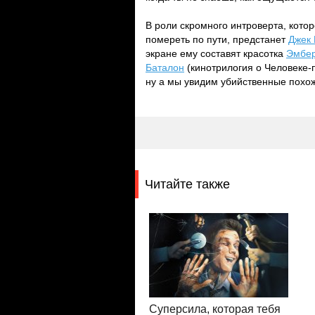
В роли скромного интроверта, котор
помереть по пути, предстанет
Джек 
экране ему составят красотка
Эмбер
Баталон
(кинотрилогия о Человеке-
ну а мы увидим убийственные похо
Читайте также
Суперсила, которая тебя