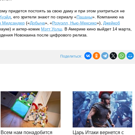
ому придется постоять за свою даму и при этом ухитриться не
Куэйд
, его зрители знают по сериалу «
Пацаны
». Компанию на
 Мидcандер
(«
Добыча
», «
Розуэлл, Нью-Мексико
»),
Джейкоб
пауке) и актер-комик
Мэтт Уолш
. В Америке кино выйдет 14 марта,
ждения Новокаина после цифрового релиза.
Поделиться:
Всем нам понадобится
Царь Итаки вернется с