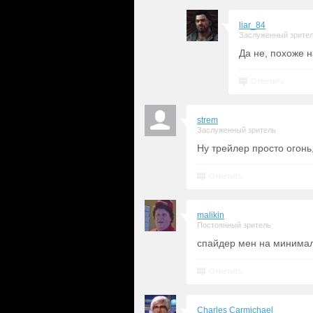
liar_84
Заслуженный зрите
Да не, похоже н
Ответить
strem
Заслуженный зритель
Ну трейлер просто огонь
Ответить
malikin
Постоянный зритель
спайдер мен на минима
Ответить
Charles Carmichael