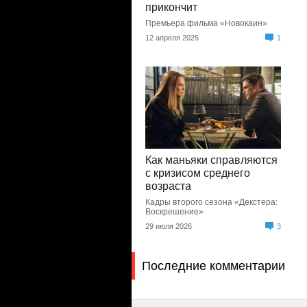
прикончит
Премьера фильма «Новокаин»
12 апреля 2025
1
Как маньяки справляются
с кризисом среднего
возраста
Кадры второго сезона «Декстера:
Воскрешение»
29 июля 2026
3
Последние комментарии