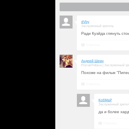
dVby
Заслуженный зритель
Ради Куэйда глянуть стои
Ответить
Андрей Шеин
|
PrizrakPoltava
Заслуженный зр
Похоже на фильм "Пипец"
Ответить
Ko6MaP
Заслуженный зрите
да и более хар
Ответить