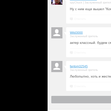
|
spyChuck
Заслуженный зрите
Ну с ним еще вышел "Ко
Ответить
Wild3000
Заслуженный зритель
актер классный. будем с
Ответить
fantom32545
Заслуженный зритель
Любопытно, хоть и жестк
Ответить