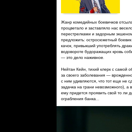
Жанр комедийных боевичков отсылае
процветало и заставляло нас весело
перестрелками и задорным экшеном.
предложить: остросюжетный боевик
качок, привыкший употреблять драки
водовороте будоражащих кровь соб
— это дело наживное.
Нейтан Кейн, тихий клерк с самой 
за своего заболевания — врожденно
с ним удивляются, что тот еще не с
задачка на грани невозможного), а 
ему придется проявить свой то ли д
ограбления банка...