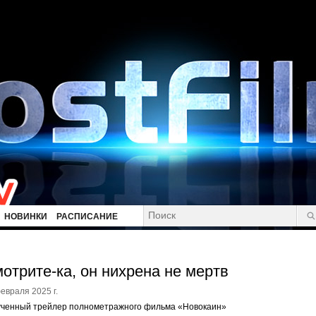
НОВИНКИ
РАСПИСАНИЕ
отрите-ка, он нихрена не мертв
евраля 2025 г.
ученный трейлер полнометражного фильма «Новокаин»