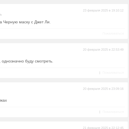
23 февраля 2025 в 19:10:12
ль
а Черную маску с Джет Ли.
Пожаловаться
20 февраля 2025 в 22:53:49
, однозначно буду смотреть.
|
Пожаловаться
20 февраля 2025 в 23:09:16
лках
|
Пожаловаться
21 февраля 2025 в 22:12:45