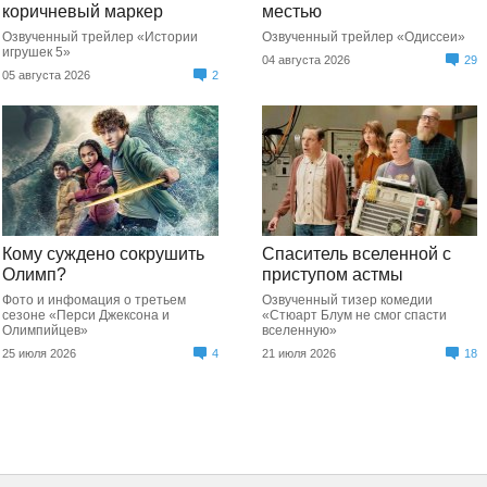
коричневый маркер
местью
Озвученный трейлер «Истории
Озвученный трейлер «Одиссеи»
игрушек 5»
04 августа 2026
29
05 августа 2026
2
Кому суждено сокрушить
Спаситель вселенной с
Олимп?
приступом астмы
Фото и инфомация о третьем
Озвученный тизер комедии
сезоне «Перси Джексона и
«Стюарт Блум не смог спасти
Олимпийцев»
вселенную»
25 июля 2026
4
21 июля 2026
18