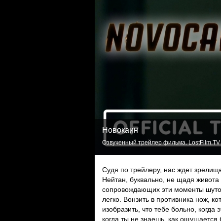
Новокаин
Озвученный трейлер фильма. LostFilm.TV
Судя по трейлеру, нас ждет зрелище
Нейтан, буквально, не щадя живота 
сопровождающих эти моменты шуточе
легко. Вонзить в противника нож, к
изобразить, что тебе больно, когда
когда ты не знаешь, как ощущается б