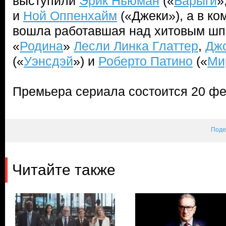
выступили
Эрик Ньюман
(«
Барыги
»
и
Ной Оппенхайм
(«Джеки»), а в к
вошла работавшая над хитовым шп
«
Родина
»
Лесли Линка Глаттер
,
Дж
(«
Уэнсдэй
») и
Роберто Патино
(«
Ми
Премьера сериала состоится 20 фе
Поде
Читайте также