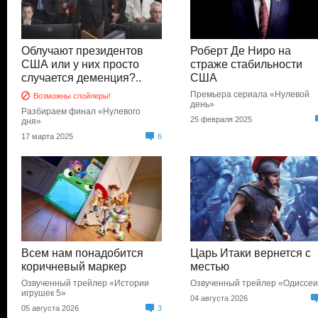
Облучают президентов
Роберт Де Ниро на
США или у них просто
страже стабильности
случается деменция?..
США
Премьера сериала «Нулевой
Возможны спойлеры!
день»
Разбираем финал «Нулевого
25 февраля 2025
дня»
17 марта 2025
6
Всем нам понадобится
Царь Итаки вернется с
коричневый маркер
местью
Озвученный трейлер «Истории
Озвученный трейлер «Одиссе
игрушек 5»
04 августа 2026
05 августа 2026
3