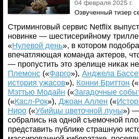
04 февраля 2025 г.
Озвученный тизер с
Стриминговый сервис Netflix выпуст
новинке — шестисерийному трилле
«
Нулевой день
», в котором подобр
впечатляющая команда актеров, чт
— пропустить это зрелище никак н
Племонс
(«
Фарго
»),
Анджела Бассе
история ужасов
»),
Конни Бриттон
(«
Мэттью Модайн
(«
Загадочные собы
(«
Касл-Рок
»),
Джоан Аллен
(«
Истор
Ниро
(«
Убийцы цветочной луны
») —
собрались на одной съемочной пло
представить публике страшную ист
массированной кибератаке, посеяв