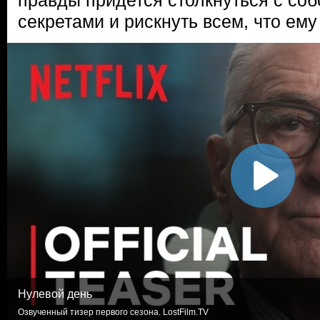
правды придется столкнуться с со
секретами и рискнуть всем, что ему
Нулевой день
Озвученный тизер первого сезона. LostFilm.TV