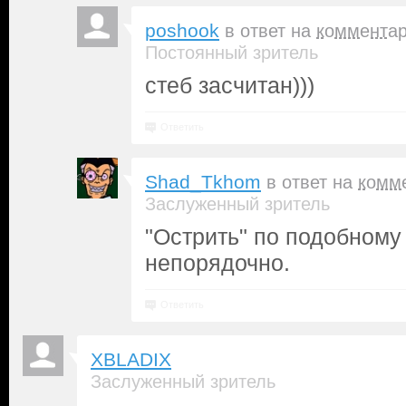
poshook
в ответ на
коммента
Постоянный зритель
стеб засчитан)))
Ответить
Shad_Tkhom
в ответ на
комм
Заслуженный зритель
"Острить" по подобному 
непорядочно.
Ответить
XBLADIX
Заслуженный зритель