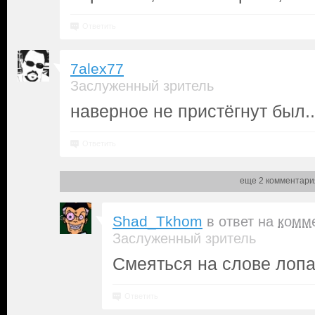
Ответить
7alex77
Заслуженный зритель
наверное не пристёгнут был..
Ответить
еще 2 комментари
Shad_Tkhom
в ответ на
комм
Заслуженный зритель
Смеяться на слове лопа
Ответить