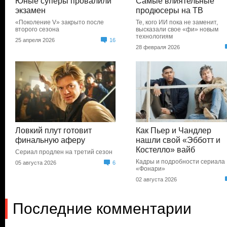
Юные суперы провалили
Самые влиятельные
экзамен
продюсеры на ТВ
«Поколение V» закрыто после
Те, кого ИИ пока не заменит,
второго сезона
высказали свое «фи» новым
технологиям
25 апреля 2026
16
28 февраля 2026
Ловкий плут готовит
Как Пьер и Чандлер
финальную аферу
нашли свой «Эбботт и
Костелло» вайб
Сериал продлен на третий сезон
Кадры и подробности сериала
05 августа 2026
6
«Фонари»
02 августа 2026
Последние комментарии