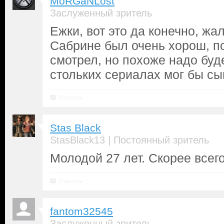
MoRGaNLost
Заслуженный зритель
Ежки, вот это да конечно, жа
Сабрине был очень хорош, п
смотрел, но похоже надо буде
стольких сериалах мог бы сы
Ответить
Stas Black
|
StasBlack13
Постоянный зритель
Молодой 27 лет. Скорее всего
Ответить
fantom32545
Заслуженный зритель