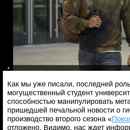
Как мы уже писали, последней ро
могущественный студент университ
способностью манипулировать мета
пришедшей печальной новости о ги
производство второго сезона «
Поко
отложено. Видимо, нас ждет информ