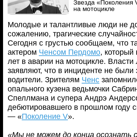
Звезда «Поколения 
на мотоцикле
Молодые и талантливые люди не до
сожалению, трагические случайнос
Сегодня с грустью сообщаем, что т
актером
Ченсом Пердомо
, который 
лет в аварии на мотоцикле. Власти
заявляют, что в инциденте не были
водители. Зрителям
Ченс
запомнил
опального кузена ведьмочки Сабри
Спеллмана и супера Андрэ Андерс
дебютировавшего в прошлом году 
— «
Поколение V
».
«Мы не можем до конца осознать с