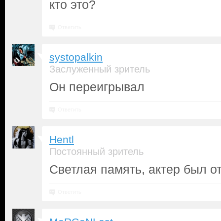
кто это?
Ответить
systopalkin
Заслуженный зритель
Он переигрывал
Ответить
Hentl
Постоянный зритель
Светлая память, актер был 
Ответить