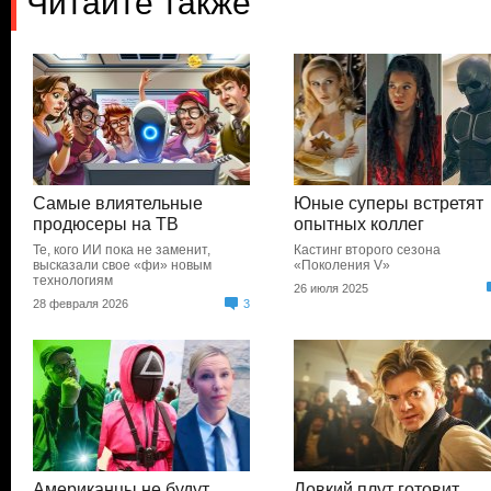
Читайте также
Самые влиятельные
Юные суперы встретят
продюсеры на ТВ
опытных коллег
Те, кого ИИ пока не заменит,
Кастинг второго сезона
высказали свое «фи» новым
«Поколения V»
технологиям
26 июля 2025
28 февраля 2026
3
Американцы не будут
Ловкий плут готовит