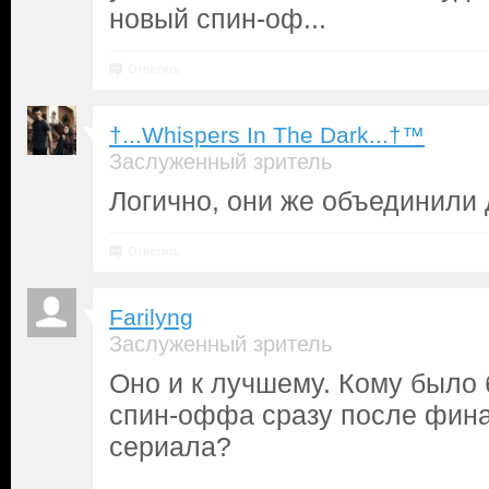
новый спин-оф...
Ответить
†...Whispers In The Dark...†™
Заслуженный зритель
Логично, они же объединили 
Ответить
Farilyng
Заслуженный зритель
Оно и к лучшему. Кому было
спин-оффа сразу после фина
сериала?