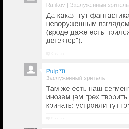
|
Rafikov
Заслуженный зритель
Да какая тут фантастик
неворуженным взглядом
(вроде даже есть прил
детектор").
Ответить
Pulp70
Заслуженный зритель
Там же есть наш сегмент
иноземцам грех творить 
кричать: устроили тут го
Ответить