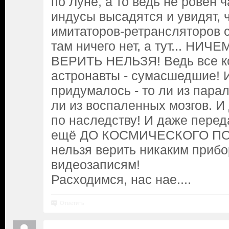
по Луне, а то ведь не ровён 
индусы высадятся и увидят, 
имитаторов-ретрансляторов 
там ничего нет, а тут... НИ
ВЕРИТЬ НЕЛЬЗЯ! Ведь все к
астронавты - сумасшедшие! 
придумалось - то ли из пара
ли из воспаленных мозгов. И 
по наследству! И даже перед
ещё ДО КОСМИЧЕСКОГО ПОЛ
нельзя верить никаким приб
видеозаписям!
Расходимся, нас нае....
Ответить