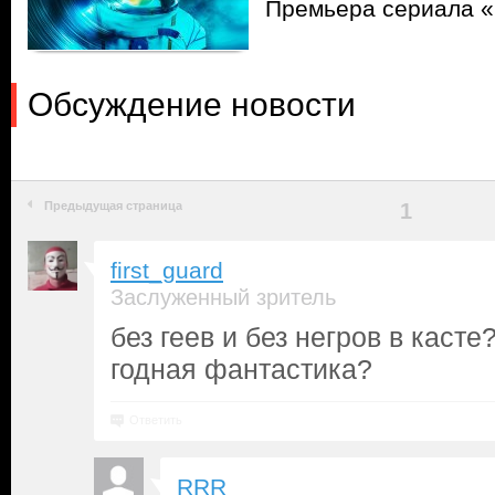
Премьера сериала 
Обсуждение новости
Предыдущая страница
1
first_guard
Заслуженный зритель
без геев и без негров в касте
годная фантастика?
Ответить
RRR