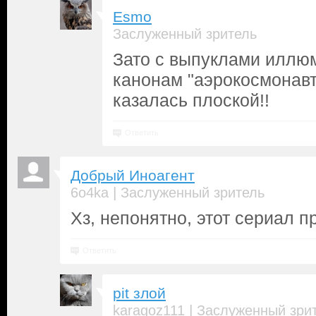
Esmo
Заслуженный зритель
Зато с выпуклами иллюм
канонам "аэрокосмонавт
казалась плоской!!
Ответить
Добрый Иноагент
|
6o4ka
Заслуженный зритель
Хз, непонятно, этот сериал п
Ответить
pit злой
|
karagoz111
Заслуженный зри