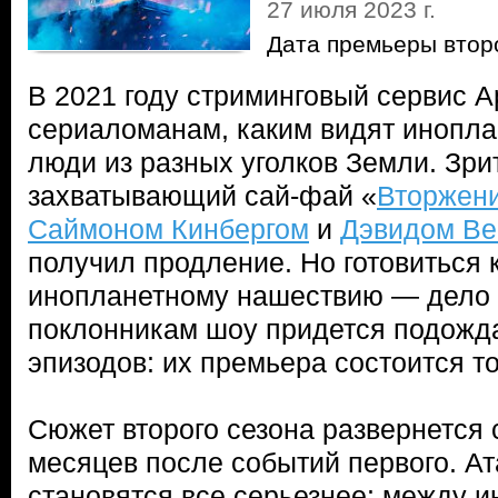
27 июля 2023 г.
Дата премьеры втор
В 2021 году стриминговый сервис A
сериаломанам, каким видят инопла
люди из разных уголков Земли. Зр
захватывающий сай-фай «
Вторжен
Саймоном Кинбергом
и
Дэвидом В
получил продление. Но готовиться 
инопланетному нашествию — дело н
поклонникам шоу придется подожд
эпизодов: их премьера состоится т
Сюжет второго сезона развернется 
месяцев после событий первого. А
становятся все серьезнее: между 