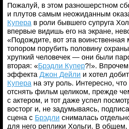
Пожалуй, в этом разношерстном сб
и плутов самым неожиданным оказ
Купера
в роли бывшего супруга Холь
впервые видишь его на экране, не
«Подождите, вот эта воинственная 
топором порубить половину охраны 
хрупкий человечек — они были паро
вторая: «
Брэдли Купер
?!». Впрочем
эффекта
Джон Дейли
и хотел добит
Купера
на эту роль. Интересно, чт
отснять фильм целиком, прежде че
с актером, и тот даже успел посмот
восторг и, не задумываясь, подписа
сцена с
Брэдли
снималась отдельн
для него реплики Хольги. В общем