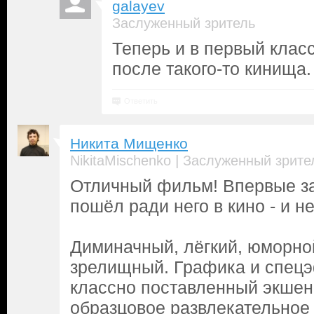
galayev
Заслуженный зритель
Теперь и в первый клас
после такого-то кинища.
Ответить
Никита Мищенко
|
NikitaMischenko
Заслуженный зрите
Отличный фильм! Впервые за
пошёл ради него в кино - и н
Диминачный, лёгкий, юморной
зрелищный. Графика и спец
классно поставленный экшен 
образцовое развлекательное 