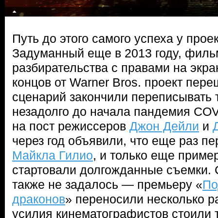
Путь до этого самого успеха у прое
Задуманный еще в 2013 году, филь
разбирательства с правами на экра
концов от Warner Bros. проект пере
сценарий закончили переписывать т
незадолго до начала пандемия COV
на пост режиссеров
Джон Дейли
и
через год объявили, что еще раз п
Майкла Гилио
, и только еще приме
стартовали долгожданные съемки.
также не задалось — премьеру «
По
драконов
» переносили несколько ра
усилия кинематографистов стоили т