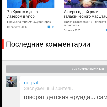
За Крипто и двор —
Актеры одной роли
лазером в упор
галактического масшта
Премьера фильма «Супергёрл»
Полка с кассетами: «В поисках
галактики»
03 августа 2026
11
31 июля 2026
Последние комментарии
ВСЕ КОММЕНТАРИИ (10)
nograf
Заслуженный зритель
говорят детская ерунда... с