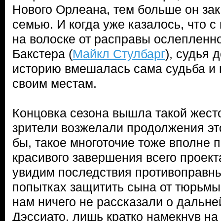
Нового Орлеана, тем больше он за
семью. И когда уже казалось, что 
на волоске от расправы ослепленн
Бакстера (
Майкл Стулбарг
), судья 
историю вмешалась сама судьба и 
своим местам.
Концовка сезона вышла такой жесто
зрители возжелали продолжения эт
бы, такое многоточие тоже вполне 
красивого завершения всего проект
увидим последствия противоправны
попытках защитить сына от тюрьмы
нам ничего не рассказали о дальн
Дэссиато, лишь кратко намекнув на