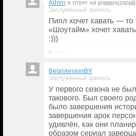
Athirn
в ответ на
комментарий
Заслуженный зритель
Пипл хочет хавать — то т
«Шоутайм» хочет хавать
:)))
Ответить
BetaVersionBY
Заслуженный зритель
У первого сезона не бы
такового. Был своего ро
было завершения истор
завершения арок персо
удивлён, как они плани
образом сериал заверши