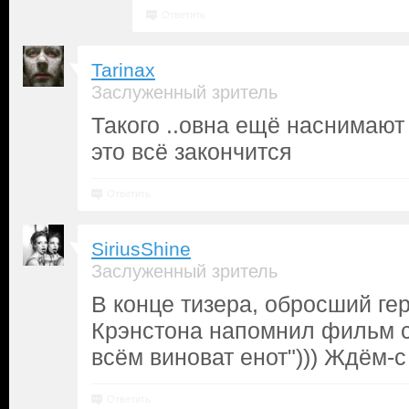
Ответить
Tarinax
Заслуженный зритель
Такого ..овна ещё наснимают
это всё закончится
Ответить
SiriusShine
Заслуженный зритель
В конце тизера, обросший ге
Крэнстона напомнил фильм с
всём виноват енот"))) Ждём-с
Ответить