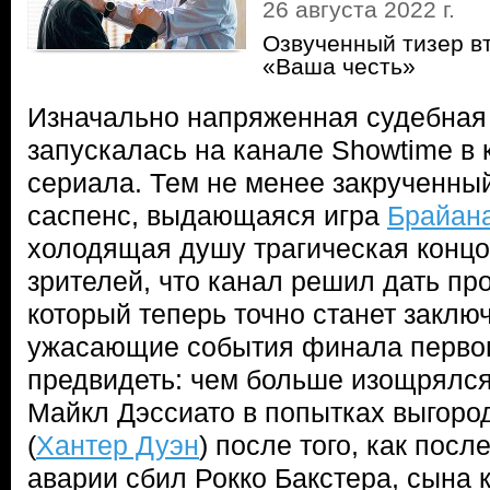
26 августа 2022 г.
Озвученный тизер в
«Ваша честь»
Изначально напряженная судебная
запускалась на канале Showtime в 
сериала. Тем не менее закрученны
саспенс, выдающаяся игра
Брайан
холодящая душу трагическая концо
зрителей, что канал решил дать пр
который теперь точно станет заклю
ужасающие события финала первог
предвидеть: чем больше изощрялс
Майкл Дэссиато в попытках выгоро
(
Хантер Дуэн
) после того, как пос
аварии сбил Рокко Бакстера, сына 