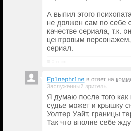
А выпил этого психопат
не должен сам по себе 
качестве сериала, т.к. о
центровым персонажем,
сериал.
Ответить
Ep1nephr1ne
в ответ на
комм
Заслуженный зритель
Я думаю после того как 
судье может и крышку сн
Уолтер Уайт, границы те
Так что вполне себе жду