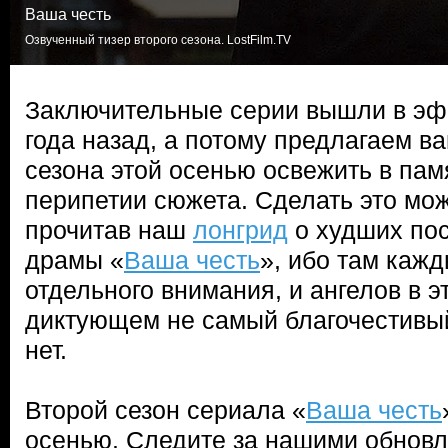
Ваша честь
Озвученный тизер второго сезона. LostFilm.TV
Заключительные серии вышли в эф
года назад, а потому предлагаем в
сезона этой осенью освежить в па
перипетии сюжета. Сделать это мож
прочитав наш
лонгрид
о худших по
драмы «
Ваша честь
», ибо там каж
отдельного внимания, и ангелов в э
диктующем не самый благочестивый
нет.
Второй сезон сериала «
Ваша честь
осенью. Следите за нашими обновл