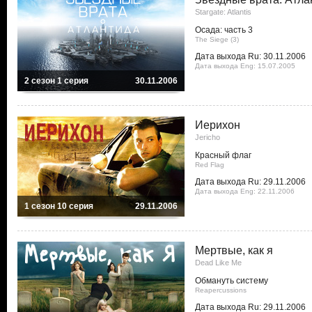
Stargate: Atlantis
Осада: часть 3
The Siege (3)
Дата выхода Ru: 30.11.2006
Дата выхода Eng: 15.07.2005
2 сезон 1 серия
30.11.2006
Иерихон
Jericho
Красный флаг
Red Flag
Дата выхода Ru: 29.11.2006
Дата выхода Eng: 22.11.2006
1 сезон 10 серия
29.11.2006
Мертвые, как я
Dead Like Me
Обмануть систему
Reapercussions
Дата выхода Ru: 29.11.2006