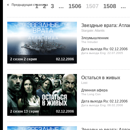
Предыдущая страница
1
2
3
...
1506
1507
1508
...
Звездные врата: Атла
Stargate: Atlantis
Злоумышленник
The Intruder
Дата выхода Ru: 02.12.2006
Дата выхода Eng: 22.07.2005
2 сезон 2 серия
02.12.2006
Остаться в живых
Lost
Длинная афера
The Long Con
Дата выхода Ru: 02.12.2006
Дата выхода Eng: 08.02.2006
2 сезон 13 серия
02.12.2006
Звездные врата: Атла