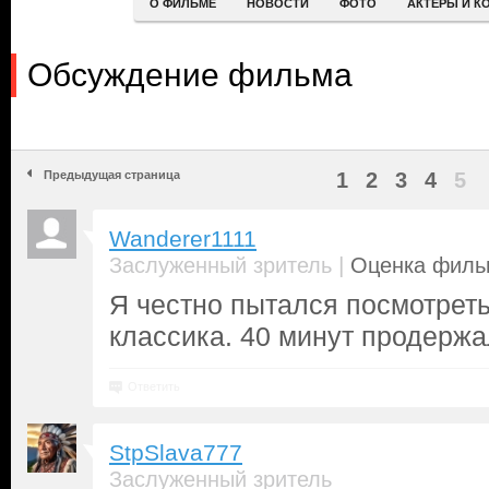
О ФИЛЬМЕ
НОВОСТИ
ФОТО
АКТЕРЫ И К
Обсуждение фильма
Предыдущая страница
1
2
3
4
5
Wanderer1111
|
Заслуженный зритель
Оценка фильм
Я честно пытался посмотреть
классика. 40 минут продержа
Ответить
StpSlava777
Заслуженный зритель