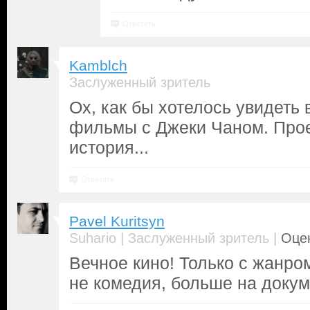
Ответить
Kamblch
Заслуженный зритель
Ох, как бы хотелось увидеть 
фильмы с Джеки Чаном. Прое
история...
Ответить
Pavel Kuritsyn
|
|
Suhario
Заслуженный зритель
Оцен
Вечное кино! Только с жанро
не комедия, больше на докуме