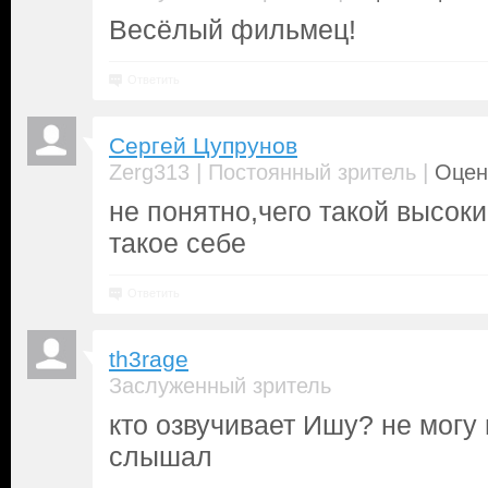
Весёлый фильмец!
Ответить
Cергей Цупрунов
|
|
Zerg313
Постоянный зритель
Оцен
не понятно,чего такой высоки
такое себе
Ответить
th3rage
Заслуженный зритель
кто озвучивает Ишу? не могу
слышал