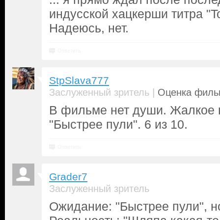
индусской хацкерши титра "To
Надеюсь, нет.
Ответить
StpSlava777
|
Заслуженный зритель
Оценка фильм
В фильме нет души. Жалкое
"Быстрее пули". 6 из 10.
Ответить
Grader7
Заслуженный зритель
Ожидание: "Быстрее пули", н