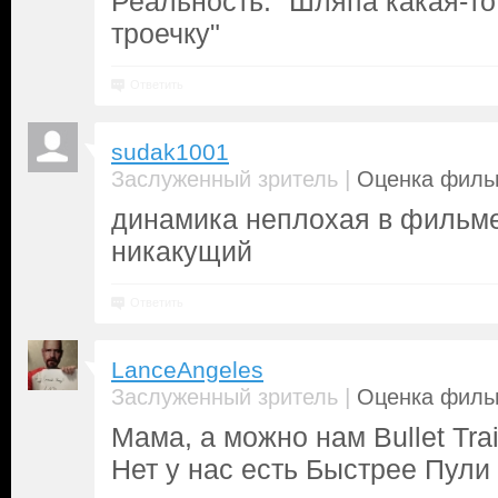
Реальность: "Шляпа какая-то
троечку"
Ответить
sudak1001
|
Заслуженный зритель
Оценка фильм
динамика неплохая в фильме
никакущий
Ответить
LanceAngeles
|
Заслуженный зритель
Оценка фильм
Мама, а можно нам Bullet Tra
Нет у нас есть Быстрее Пули