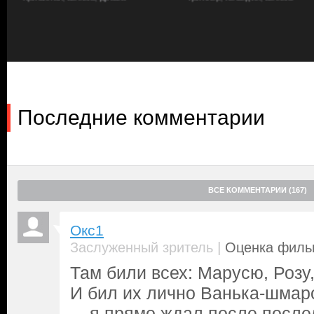
свою цель. Вот только сделать это на высоте стольких километ
предела, а курки уже взведены, — задача со звездочкой…
Последние комментарии
ВСЕ КОММЕНТАРИИ (167)
Окс1
|
Заслуженный зритель
Оценка фильм
Там били всех: Марусю, Розу
И бил их лично Ванька-шмаро
... я прямо ждал после посл