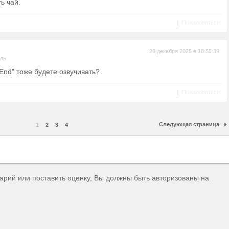
ь чай.
|
Пожаловаться
26 декабря 2025 в 18:55:39
ель
 End" тоже будете озвучивать?
|
Пожаловаться
Следующая страница
1
2
3
4
тарий или поставить оценку, Вы должны быть авторизованы на