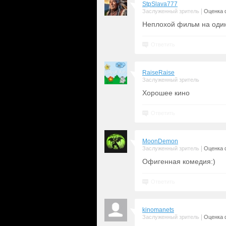
StpSlava777
|
Заслуженный зритель
Оценка 
Неплохой фильм на один
Ответить
RaiseRaise
Заслуженный зритель
Хорошее кино
Ответить
MoonDemon
|
Заслуженный зритель
Оценка 
Офигенная комедия:)
Ответить
kinomanets
|
Заслуженный зритель
Оценка 