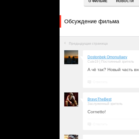
О ФИЛЬМЕ
НОВОСТИ
Обсуждение фильма
Предыдущая страница
Dostonbek Omonullaev
|
Cute19
Постоянный зритель
А чё так? Новый часть 
Ответить
BravoTheBest
Заслуженный зритель
Cornetto!
Ответить