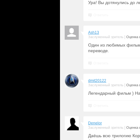
Ура! Вы дотянулись до 
Ответить
Ash13
|
Заслуженный зритель
Оценка 
Один из любимых фильмо
переводе.
Ответить
dmit20122
|
Заслуженный зритель
Оценка 
Легендарный фильм ) На 
Ответить
Denelor
|
Заслуженный зритель
Оценка 
Даёшь всю трилогию Кор