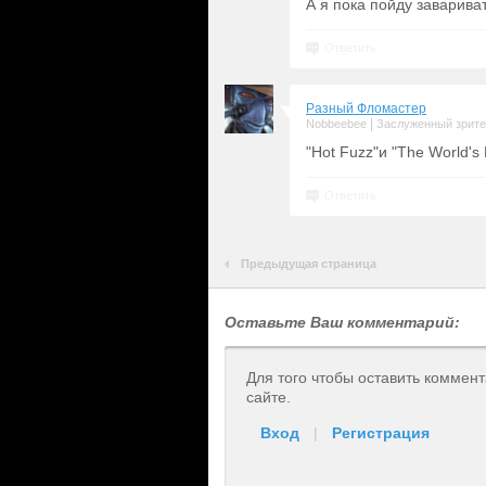
А я пока пойду завариват
Ответить
Разный Фломастер
|
Nobbeebee
Заслуженный зрит
"Hot Fuzz"и "The World's
Ответить
Предыдущая страница
Оставьте Ваш комментарий:
Для того чтобы оставить коммен
сайте.
Вход
|
Регистрация