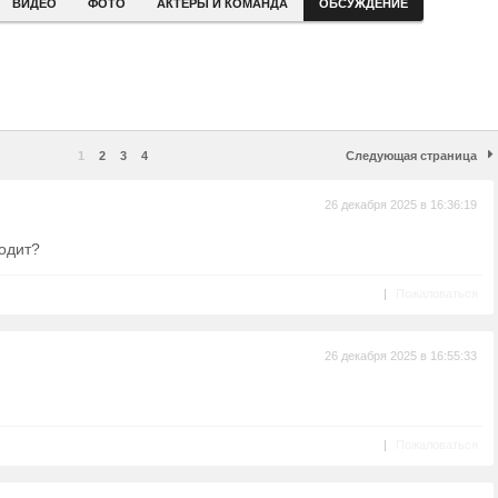
ВИДЕО
ФОТО
АКТЕРЫ И КОМАНДА
ОБСУЖДЕНИЕ
1
2
3
4
Следующая страница
26 декабря 2025 в 16:36:19
входит?
|
Пожаловаться
26 декабря 2025 в 16:55:33
|
Пожаловаться