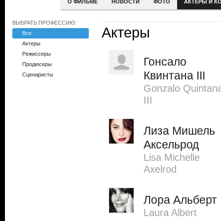
О ФИЛЬМЕ
НОВОСТИ
ФОТО
АКТЕРЫ И К
ВЫБРАТЬ ПРОФЕССИЮ:
Актеры
Все
Актеры
Режиссеры
Гонсало
Продюсеры
Квинтана III
Сценаристы
Gonzalo Quintan
III
Лиза Мишель
Аксельрод
Lisa Michelle
Axelrod
Лора Альберт
Laura Albert