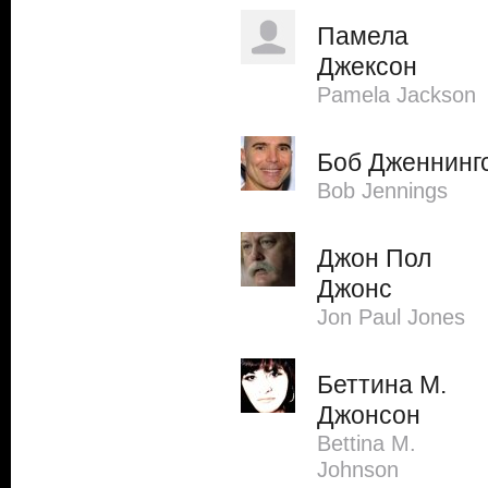
Памела
Джексон
Pamela Jackson
Боб Дженнинг
Bob Jennings
Джон Пол
Джонс
Jon Paul Jones
Беттина М.
Джонсон
Bettina M.
Johnson