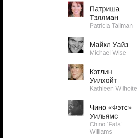
Патриша
Тэллман
Patricia Tallman
Майкл Уайз
Michael Wise
Кэтлин
Уилхойт
Kathleen Wilhoite
Чино «Фэтс»
Уильямс
Chino 'Fats'
Williams