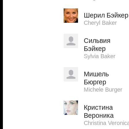
Шерил Бэйкер
Cheryl Baker
Сильвия
Бэйкер
Sylvia Baker
Мишель
Бюргер
Michele Burger
Кристина
Вероника
Christina Veronic