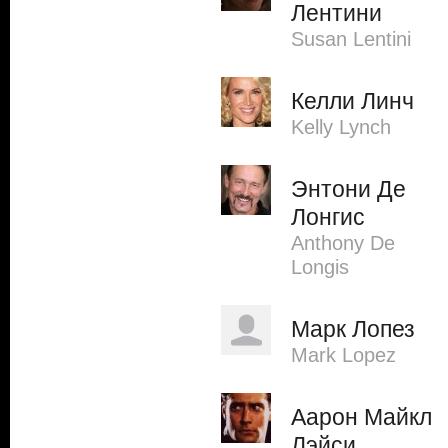
Лентини
Susan Lentini
Келли Линч
Kelly Lynch
Энтони Де
Лонгис
Anthony De
Longis
Марк Лопез
Mark Lopez
Аарон Майкл
Лэйси