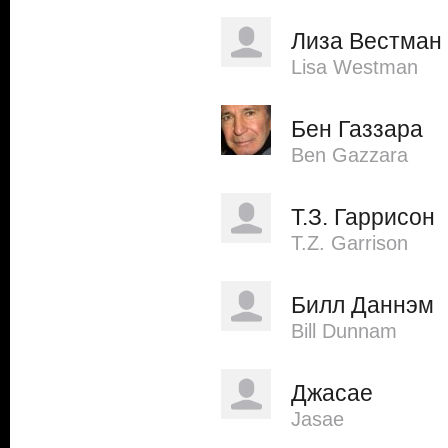
Лиза Вестман
Lisa Westman
Бен Газзара
Ben Gazzara
Т.З. Гаррисон
T.Z. Garrison
Билл Даннэм
Bill Dunnam
Джасае
Jasae