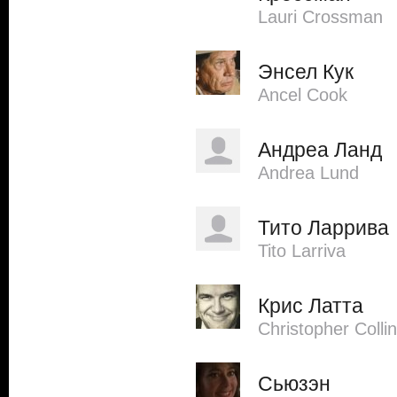
Lauri Crossman
Энсел Кук
Ancel Cook
Андреа Ланд
Andrea Lund
Тито Ларрива
Tito Larriva
Крис Латта
Christopher Colli
Сьюзэн