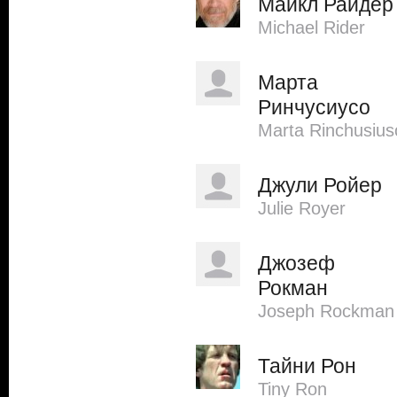
Майкл Райдер
Michael Rider
Марта
Ринчусиусо
Marta Rinchusius
Джули Ройер
Julie Royer
Джозеф
Рокман
Joseph Rockman
Тайни Рон
Tiny Ron