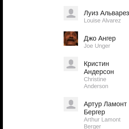
Луиз Альваре
Louise Alvarez
Джо Ангер
Joe Unger
Кристин
Андерсон
Christine
Anderson
Артур Ламонт
Бергер
Arthur Lamont
Berger