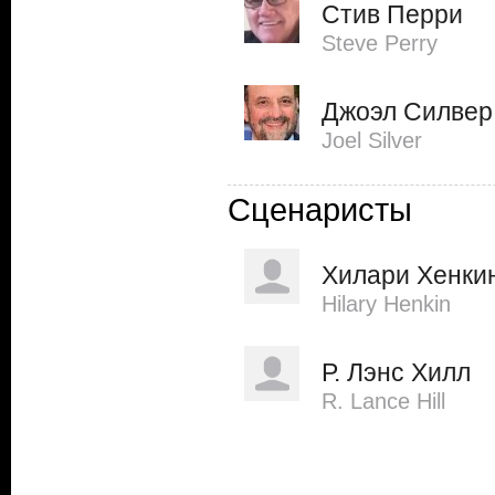
Стив Перри
Steve Perry
Джоэл Силвер
Joel Silver
Сценаристы
Хилари Хенки
Hilary Henkin
Р. Лэнс Хилл
R. Lance Hill