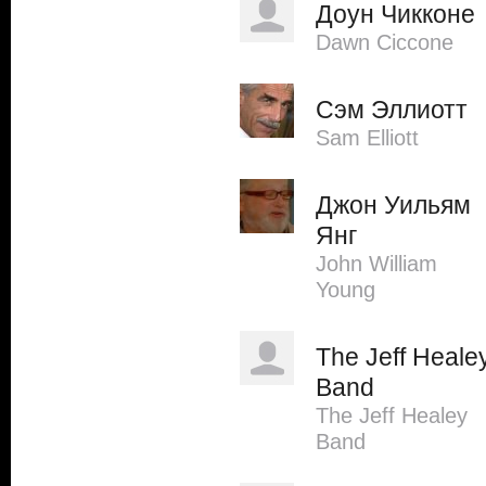
Доун Чикконе
Dawn Ciccone
Сэм Эллиотт
Sam Elliott
Джон Уильям
Янг
John William
Young
The Jeff Heale
Band
The Jeff Healey
Band