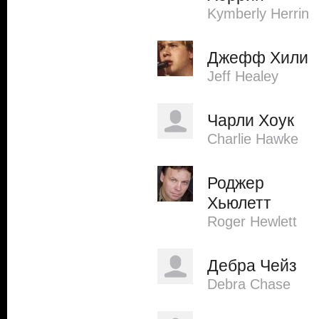
Kymberly Herrin
Джефф Хили
Jeff Healey
Чарли Хоук
Charlie Hawke
Роджер
Хьюлетт
Roger Hewlett
Дебра Чейз
Debra Chase