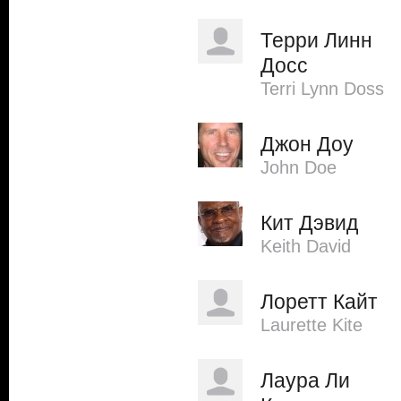
Терри Линн
Досс
Terri Lynn Doss
Джон Доу
John Doe
Кит Дэвид
Keith David
Лоретт Кайт
Laurette Kite
Лаура Ли