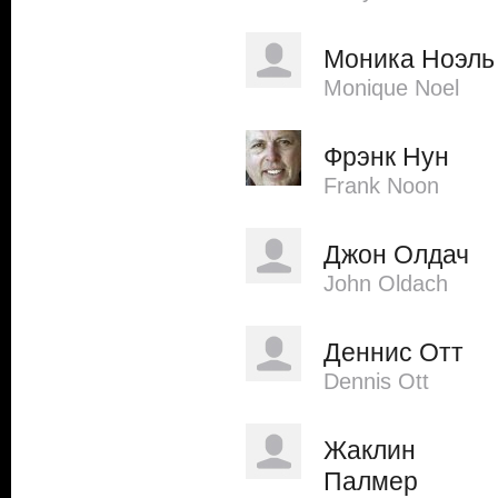
Моника Ноэль
Monique Noel
Фрэнк Нун
Frank Noon
Джон Олдач
John Oldach
Деннис Отт
Dennis Ott
Жаклин
Палмер