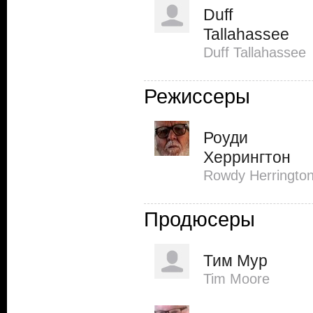
Duff
Tallahassee
Duff Tallahassee
Режиссеры
Роуди
Херрингтон
Rowdy Herringto
Продюсеры
Тим Мур
Tim Moore