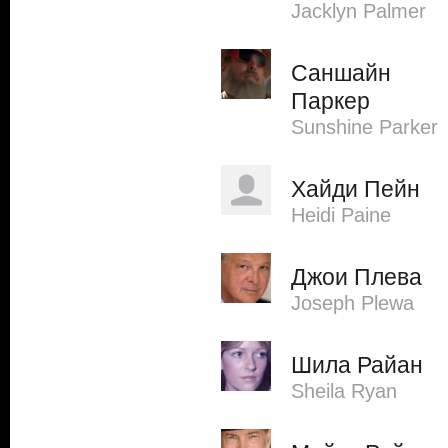
Jacklyn Palmer
Саншайн
Паркер
Sunshine Parker
Хайди Пейн
Heidi Paine
Джои Плева
Joseph Plewa
Шила Райан
Sheila Ryan