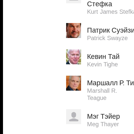
Стефка
Kurt James Stefk
Патрик Суэйз
Patrick Swayze
Кевин Тай
Kevin Tighe
Маршалл Р. Ти
Marshall R.
Teague
Мэг Тэйер
Meg Thayer