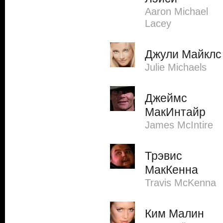
Aaron Michael
Lacey
Джули Майклс
Julie Michaels
Джеймс
МакИнтайр
James McIntire
Трэвис
МакКенна
Travis McKenna
Ким Малин