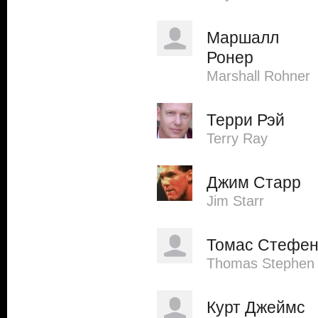
Маршалл
Ронер
Marshall Rohner
Терри Рэй
Terry Ray
Джим Старр
Jim Starr
Томас Стефе
Thomas Stephen
Курт Джеймс