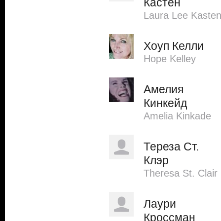
Кастен
Laura Lee Kaste
Хоуп Келли
Hope Kelley
Амелия
Кинкейд
Amelia Kinkade
Тереза Ст.
Клэр
Theresa St. Clair
Лаури
Кроссман