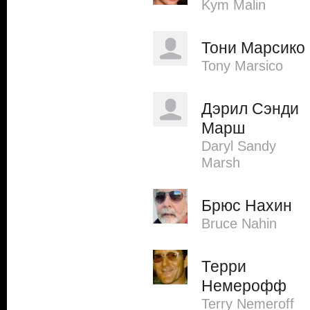
Kym Malin
Тони Марсико
Tony Marsico
Дэрил Сэнди
Марш
Daryl Sandy
Marsh
Брюс Нахин
Bruce Nahin
Терри
Немерофф
Terry Nemeroff