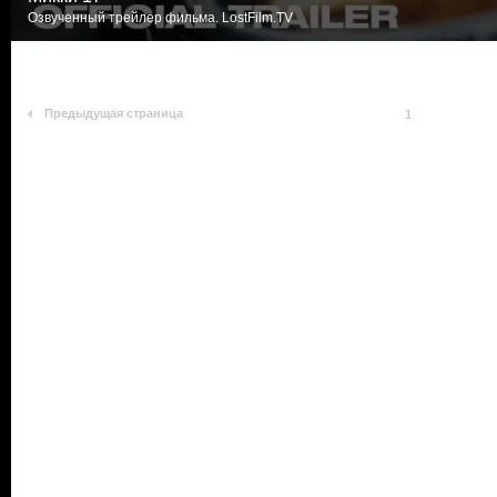
Озвученный трейлер фильма. LostFilm.TV
Предыдущая страница
1