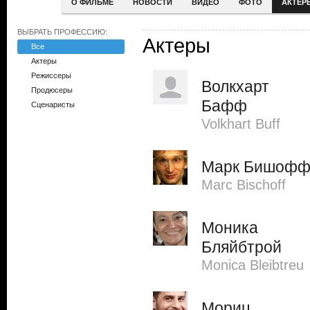
О ФИЛЬМЕ
НОВОСТИ
ВИДЕО
ФОТО
АКТЕР
ВЫБРАТЬ ПРОФЕССИЮ:
Актеры
Все
Актеры
Режиссеры
Волкхарт
Продюсеры
Бафф
Сценаристы
Volkhart Buff
Марк Бишоф
Marc Bischoff
Моника
Бляйбтрой
Monica Bleibtreu
Мориц