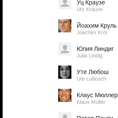
Уц Краузе
Utz Krause
Йоахим Круль
Joachim Król
Юлия Линдиг
Julia Lindig
Уте Любош
Ute Lubosch
Клаус Мюллер
Klaus Müller