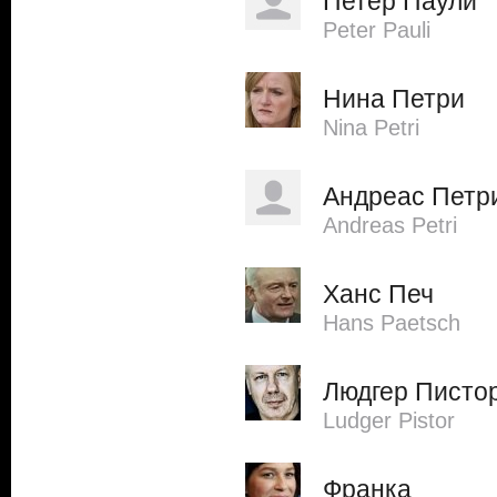
Петер Паули
Peter Pauli
Нина Петри
Nina Petri
Андреас Петр
Andreas Petri
Ханс Печ
Hans Paetsch
Людгер Писто
Ludger Pistor
Франка