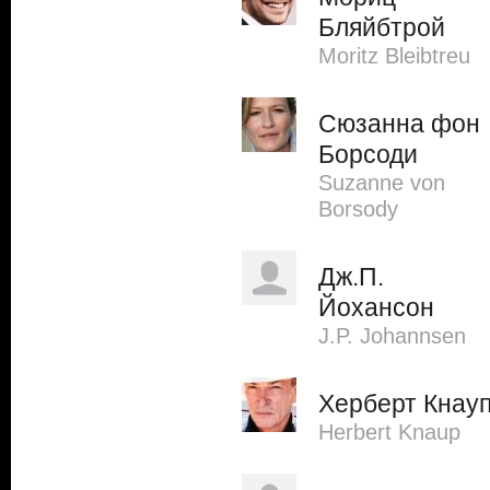
Бляйбтрой
Moritz Bleibtreu
Сюзанна фон
Борсоди
Suzanne von
Borsody
Дж.П.
Йохансон
J.P. Johannsen
Херберт Кнау
Herbert Knaup