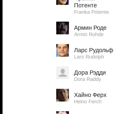
Потенте
Franka Potente
Армин Роде
Armin Rohde
Ларс Рудольф
Lars Rudolph
Дора Рэдди
Dora Raddy
Хайно Ферх
Heino Ferch