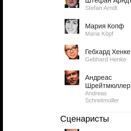
Штефан Арнд
Stefan Arndt
Мария Копф
Maria Köpf
Гебхард Хенке
Gebhard Henke
Андреас
Шрейтмюллер
Andreas
Schreitmüller
Сценаристы