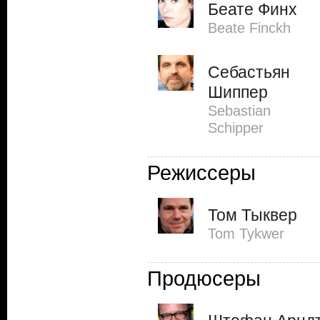
Беате Финх
Beate Finckh
Себастьян
Шиппер
Sebastian
Schipper
Режиссеры
Том Тыквер
Tom Tykwer
Продюсеры