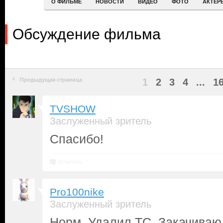
О ФИЛЬМЕ
НОВОСТИ
ВИДЕО
ФОТО
АКТЕР
Обсуждение фильма
Предыдущая страница
1
2
3
4
...
1
TVSHOW
Заслуженный зритель
Спасибо!
Ответить
Pro100nike
Заслуженный зритель
Норм. Удалил ТС. Закачиваю