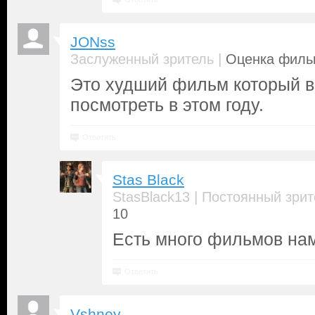
JONss
|
Заслуженный зритель
Оценка фильм
Это худший фильм который 
посмотреть в этом году.
Ответить
Stas Black
|
StasBlack13
Постоянный зрит
10
Есть много фильмов нам
Ответить
Vshney