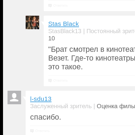
Ответить
Stas Black
|
StasBlack13
Постоянный зрит
10
"Брат смотрел в кинотеа
Везет. Где-то кинотеатры
это такое.
Ответить
l-sdu13
|
Заслуженный зритель
Оценка фильм
спасибо.
Ответить