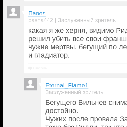
Павел
|
pasha442
Заслуженный зритель
какая я же херня, видимо Ри
решил убить все свои франши
чужие мертвы, бегущий по ле
и гладиатор.
Ответить
Eternal_Flame1
Заслуженный зритель
Бегущего Вильнев снима
достойно.
Чужих после провала З