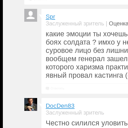
Spr
|
Заслуженный зритель
Оценка
какие эмоции ты хочешь
боях солдата ? имхо у н
суровое лицо без лишни
вообщем генерал зашел в
которого харизма практи
явный провал кастинга (
Ответить
DocDen83
Заслуженный зритель
Честно силился уловить 