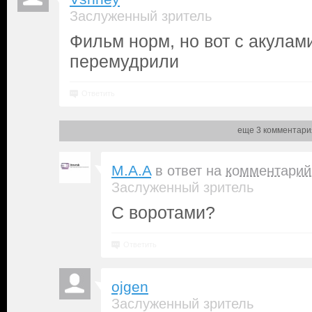
Заслуженный зритель
Фильм норм, но вот с акулам
перемудрили
Ответить
еще 3 комментари
M.A.A
в ответ на
комментарий
Заслуженный зритель
С воротами?
Ответить
ojgen
Заслуженный зритель