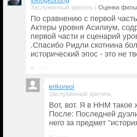
vikingkonung
|
Заслуженный зритель
Оценка фильм
По сравнению с первой часть
Актеры уровня Асилиум, сод
первой части и сценарий уро
.Спасибо Ридли скотнина бо
исторический эпос - это не тв
Ответить
erikoreol
Заслуженный зритель
Вот, вот. Я в ННМ такое
После: Последней дуэли
него за предмет "истори
Ответить