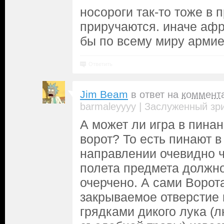
носороги так-то тоже в 
приручаются. иначе аф
бы по всему миру арми
Ответить
Jim Beam
в ответ на
коммент
|
barmaleyyyy
Заслуженный зр
А может ли игра в пинан
ворот? То есть пинают в
направлении очевидно 
полета предмета должно
очерчено. А сами Ворота
закрываемое отверстие в
грядками дикого лука (