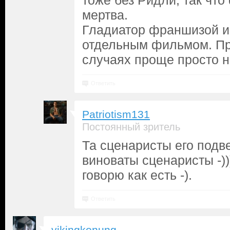
тоже без Ридли, так чт
мертва.
Гладиатор франшизой и
отдельным фильмом. Пр
случаях проще просто н
Ответить
Patriotism131
Постоянный зритель
Та сценаристы его подв
виноваты сценаристы -))
говорю как есть -).
Ответить